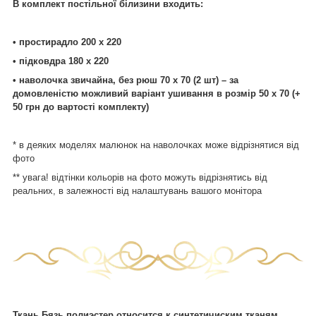
В комплект постільної білизини входить:
• простирадло 200 х 220
• підковдра 180 х 220
• наволочка звичайна, без рюш 70 х 70 (2 шт) – за
домовленістю можливий варіант ушивання в розмір 50 х 70 (+
50 грн до вартості комплекту)
* в деяких моделях малюнок на наволочках може відрізнятися від
фото
** увага! відтінки кольорів на фото можуть відрізнятись від
реальних, в залежності від налаштувань вашого монітора
Ткань Бязь полиэстер относится к синтетичиским тканям.