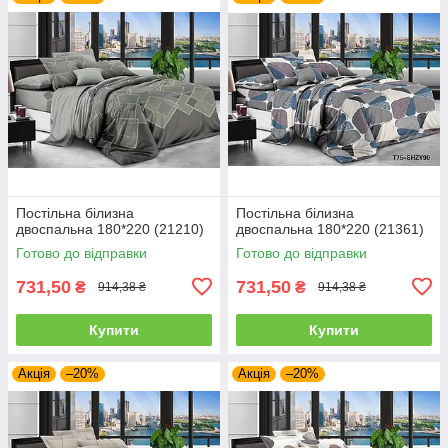
Постільна білизна
Постільна білизна
двоспальна 180*220 (21210)
двоспальна 180*220 (21361)
Готово до відправки
Готово до відправки
731,50
731,50
₴
₴
914,38 ₴
914,38 ₴
Купити
Купити
Акція
–20%
Акція
–20%