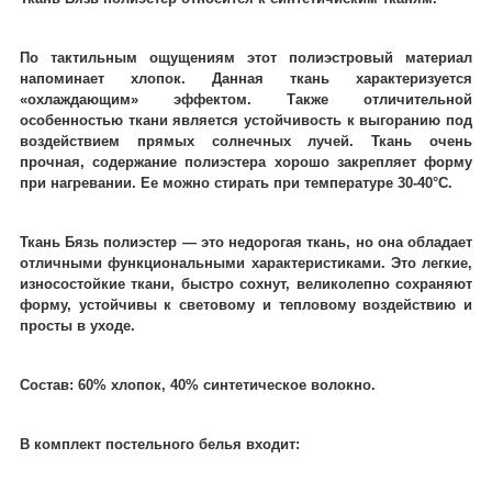
По тактильным ощущениям этот полиэстровый материал
напоминает хлопок. Данная ткань характеризуется
«охлаждающим» эффектом. Также отличительной
особенностью ткани является устойчивость к выгоранию под
воздействием прямых солнечных лучей. Ткань очень
прочная, содержание полиэстера хорошо закрепляет форму
при нагревании. Ее можно стирать при температуре 30-40°C.
Ткань Бязь полиэстер ― это недорогая ткань, но она обладает
отличными функциональными характеристиками. Это легкие,
износостойкие ткани, быстро сохнут, великолепно сохраняют
форму, устойчивы к световому и тепловому воздействию и
просты в уходе.
Состав: 60% хлопок, 40% синтетическое волокно.
В комплект постельного белья входит: