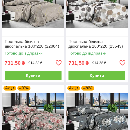
Постільна білизна
Постільна білизна
двоспальна 180*220 (22884)
двоспальна 180*220 (23549)
Готово до відправки
Готово до відправки
731,50
731,50
₴
₴
914,38 ₴
914,38 ₴
Купити
Купити
Акція
–20%
Акція
–20%