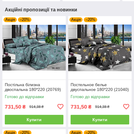
Акційні пропозиції та новинки
Акція
–20%
Акція
–20%
Постільна білизна
Постельное белье
двоспальна 180*220 (20769)
двуспальное 180*220 (21040)
Готово до відправки
Готово до відправки
731,50
731,50
₴
₴
914,38 ₴
914,38 ₴
Купити
Купити
Акція
–20%
Акція
–20%