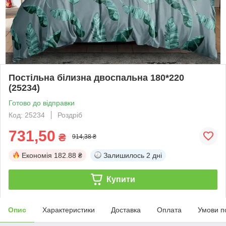
Постільна білизна двоспальна 180*220
(25234)
Готово до відправки
Код: 25234
Роздріб
731,50
₴
914,38 ₴
Економія
182.88 ₴
Залишилось
2 дні
Купити
Опис
Характеристики
Доставка
Оплата
Умови п