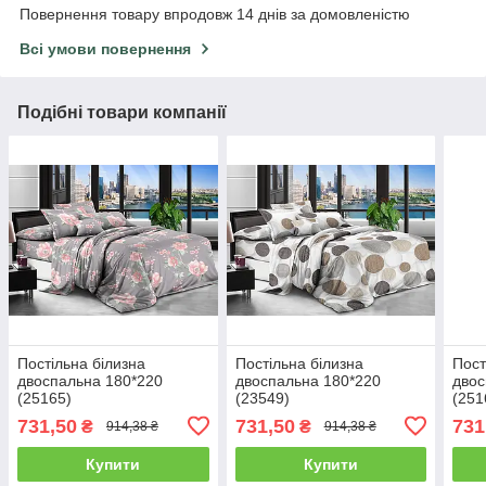
Повернення товару впродовж 14 днів за домовленістю
Всі умови повернення
Подібні товари компанії
Постільна білизна
Постільна білизна
Пост
двоспальна 180*220
двоспальна 180*220
двос
(25165)
(23549)
(251
731,50
731,50
731
₴
₴
914,38 ₴
914,38 ₴
Купити
Купити