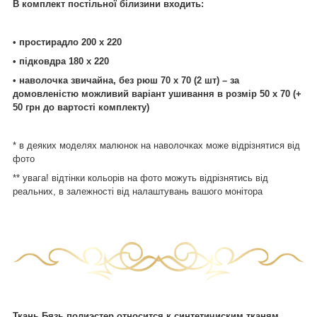
В комплект постільної білизини входить:
• простирадло 200 х 220
• підковдра 180 х 220
• наволочка звичайна, без рюш 70 х 70 (2 шт) – за
домовленістю можливий варіант ушивання в розмір 50 х 70 (+
50 грн до вартості комплекту)
* в деяких моделях малюнок на наволочках може відрізнятися від
фото
** увага! відтінки кольорів на фото можуть відрізнятись від
реальних, в залежності від налаштувань вашого монітора
Ткань Бязь полиэстер относится к синтетичиским тканям.