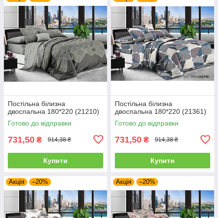
Постільна білизна
Постільна білизна
двоспальна 180*220 (21210)
двоспальна 180*220 (21361)
Готово до відправки
Готово до відправки
731,50
731,50
₴
₴
914,38 ₴
914,38 ₴
Купити
Купити
Акція
–20%
Акція
–20%