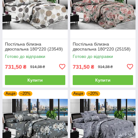
Постільна білизна
Постільна білизна
двоспальна 180*220 (23549)
двоспальна 180*220 (25158)
Готово до відправки
Готово до відправки
731,50
731,50
₴
₴
914,38 ₴
914,38 ₴
Купити
Купити
Акція
–20%
Акція
–20%