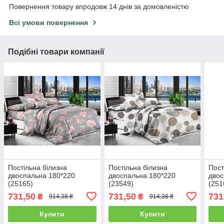
Повернення товару впродовж 14 днів за домовленістю
Всі умови повернення
Подібні товари компанії
Постільна білизна
Постільна білизна
Пост
двоспальна 180*220
двоспальна 180*220
двос
(25165)
(23549)
(251
731,50
731,50
731
₴
₴
914,38 ₴
914,38 ₴
Купити
Купити