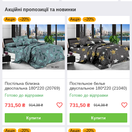
Акційні пропозиції та новинки
Акція
–20%
Акція
–20%
Постільна білизна
Постельное белье
двоспальна 180*220 (20769)
двуспальное 180*220 (21040)
Готово до відправки
Готово до відправки
731,50
731,50
₴
₴
914,38 ₴
914,38 ₴
Купити
Купити
Акція
–20%
Акція
–20%