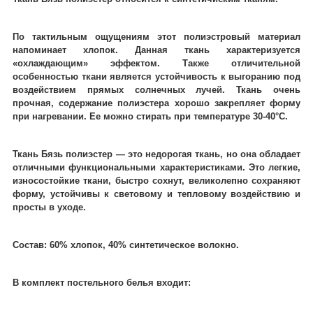
По тактильным ощущениям этот полиэстровый материал
напоминает хлопок. Данная ткань характеризуется
«охлаждающим» эффектом. Также отличительной
особенностью ткани является устойчивость к выгоранию под
воздействием прямых солнечных лучей. Ткань очень
прочная, содержание полиэстера хорошо закрепляет форму
при нагревании. Ее можно стирать при температуре 30-40°C.
Ткань Бязь полиэстер ― это недорогая ткань, но она обладает
отличными функциональными характеристиками. Это легкие,
износостойкие ткани, быстро сохнут, великолепно сохраняют
форму, устойчивы к световому и тепловому воздействию и
просты в уходе.
Состав: 60% хлопок, 40% синтетическое волокно.
В комплект постельного белья входит: