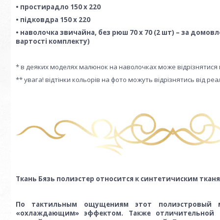
• простирадло 150 х 220
• підковдра 150 х 220
• наволочка звичайна, без рюш 70 х 70 (2 шт) – за домов
вартості комплекту)
* в деяких моделях малюнок на наволочках може відрізнятися 
** увага! відтінки кольорів на фото можуть відрізнятись від р
Ткань Бязь полиэстер относится к синтетичиским тканя
По тактильным ощущениям этот полиэстровый ма
«охлаждающим» эффектом. Также отличительной о