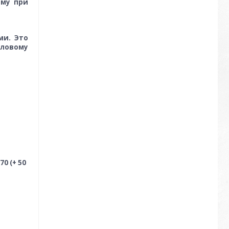
рму при
ми. Это
пловому
0 (+ 50