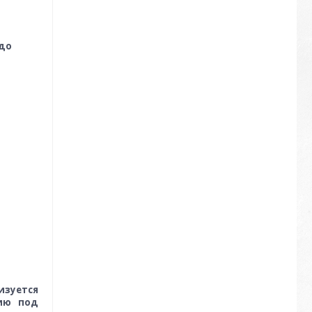
 до
зуется
ию под