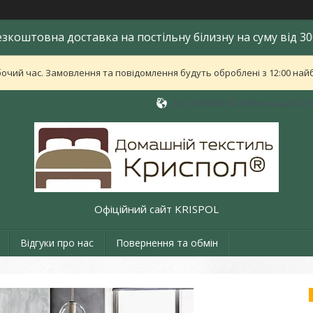
езкоштовна доставка на постільну білизну на суму від 30
бочий час. Замовлення та повідомлення будуть оброблені з 12:00 найб
вул. Свободи 48, Хмельницький, У
Офіційний сайт KRISPOL
Відгуки про нас
Повернення та обмін