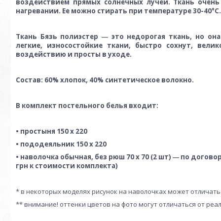
воздействием прямых солнечных лучей. Ткань очень
нагревании. Ее можно стирать при температуре 30-40°C.
Ткань Бязь полиэстер ― это недорогая ткань, но о
легкие, износостойкие ткани, быстро сохнут, вел
воздействию и просты в уходе.
Состав: 60% хлопок, 40% синтетическое волокно.
В комплект постельного белья входит:
• простыня 150 х 220
• пододеяльник 150 х 220
• наволочка обычная, без рюш 70 х 70 (2 шт) ― по догов
грн к стоимости комплекта)
* в некоторых моделях рисунок на наволочках может отличать
** внимание! оттенки цветов на фото могут отличаться от реа