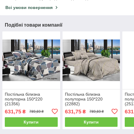
Всі умови повернення
Подібні товари компанії
Постільна білизна
Постільна білизна
Пост
полуторна 150*220
полуторна 150*220
полу
(21356)
(22882)
(251
631,75
631,75
631
₴
₴
789,69 ₴
789,69 ₴
Купити
Купити