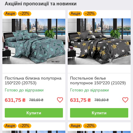
Акційні пропозиції та новинки
Акція
–20%
Акція
–20%
Постільна білизна полуторна
Постельное белье
150*220 (20753)
полуторное 150*220 (21029)
Готово до відправки
Готово до відправки
631,75
631,75
₴
₴
789,69 ₴
789,69 ₴
Купити
Купити
Акція
–20%
Акція
–20%