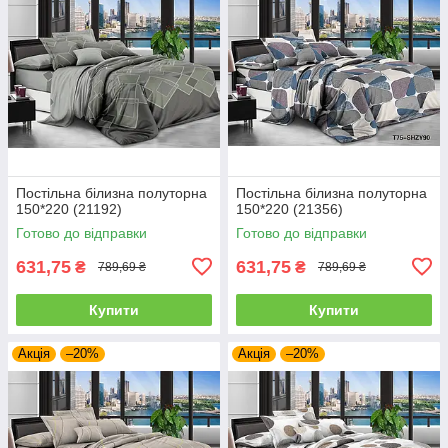
Постільна білизна полуторна
Постільна білизна полуторна
150*220 (21192)
150*220 (21356)
Готово до відправки
Готово до відправки
631,75
631,75
₴
₴
789,69 ₴
789,69 ₴
Купити
Купити
Акція
–20%
Акція
–20%