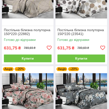
Постільна білизна полуторна
Постільна білизна полуторна
150*220 (22882)
150*220 (23541)
Готово до відправки
Готово до відправки
631,75
631,75
₴
₴
789,69 ₴
789,69 ₴
Купити
Купити
Акція
–20%
Акція
–20%