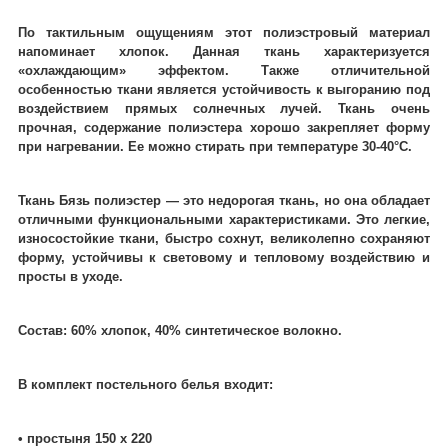
По тактильным ощущениям этот полиэстровый материал
напоминает хлопок. Данная ткань характеризуется
«охлаждающим» эффектом. Также отличительной
особенностью ткани является устойчивость к выгоранию под
воздействием прямых солнечных лучей. Ткань очень
прочная, содержание полиэстера хорошо закрепляет форму
при нагревании. Ее можно стирать при температуре 30-40°C.
Ткань Бязь полиэстер ― это недорогая ткань, но она обладает
отличными функциональными характеристиками. Это легкие,
износостойкие ткани, быстро сохнут, великолепно сохраняют
форму, устойчивы к световому и тепловому воздействию и
просты в уходе.
Состав: 60% хлопок, 40% синтетическое волокно.
В комплект постельного белья входит:
• простыня 150 х 220