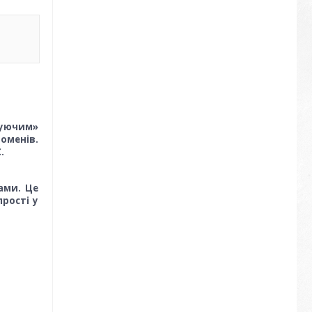
жуючим»
оменів.
.
ами. Це
прості у