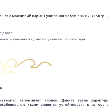
леністю можливий варіант ушивання в розмір 50 х 70 (+ 50 грн
від фото
еальних, в залежності від налаштувань вашого монітора
м.
териал напоминает хлопок. Данная ткань характери
собенностью ткани является устойчивость к выгоран