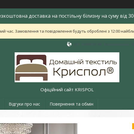
езкоштовна доставка на постільну білизну на суму від 30
ий час. Замовлення та повідомлення будуть оброблені з 12:00 найближ
вул. Свободи 48, Хмельницький, У
Офіційний сайт KRISPOL
Відгуки про нас
Повернення та обмін