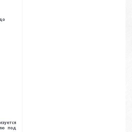
 до
зуется
ию под