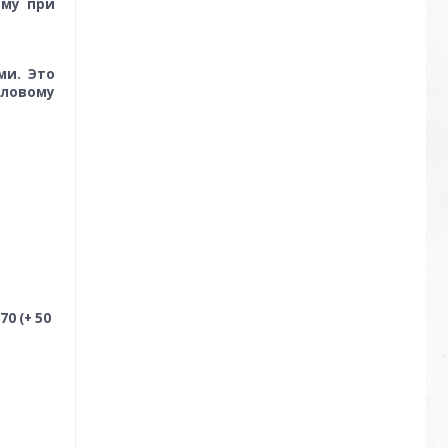
рму при
ми. Это
пловому
0 (+ 50