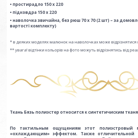
• простирадло 150 х 220
• підковдра 150 х 220
• наволочка звичайна, без рюш 70 х 70 (2 шт) – за домов
вартості комплекту)
* в деяких моделях малюнок на наволочках може відрізнятися 
** увага! відтінки кольорів на фото можуть відрізнятись від р
Ткань Бязь полиэстер относится к синтетичиским тканя
По тактильным ощущениям этот полиэстровый ма
«охлаждающим» эффектом. Также отличительной о