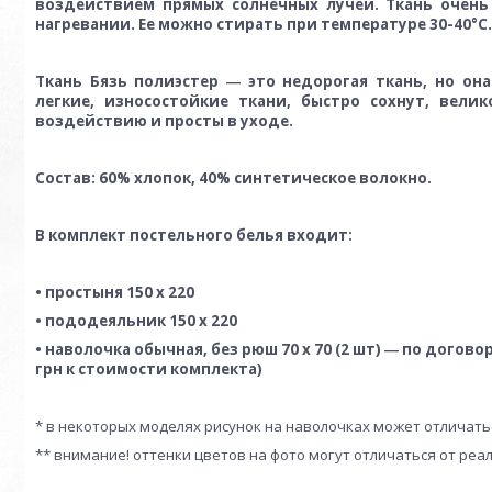
воздействием прямых солнечных лучей. Ткань очень
нагревании. Ее можно стирать при температуре 30-40°C.
Ткань Бязь полиэстер ― это недорогая ткань, но о
легкие, износостойкие ткани, быстро сохнут, вел
воздействию и просты в уходе.
Состав: 60% хлопок, 40% синтетическое волокно.
В комплект постельного белья входит:
• простыня 150 х 220
• пододеяльник 150 х 220
• наволочка обычная, без рюш 70 х 70 (2 шт) ― по догов
грн к стоимости комплекта)
* в некоторых моделях рисунок на наволочках может отличать
** внимание! оттенки цветов на фото могут отличаться от реа