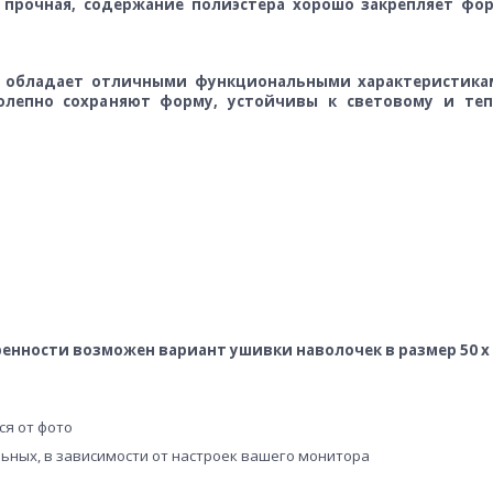
 прочная, содержание полиэстера хорошо закрепляет фо
на обладает отличными функциональными характеристика
иколепно сохраняют форму, устойчивы к световому и те
оренности возможен вариант ушивки наволочек в размер 50 х 7
ся от фото
льных, в зависимости от настроек вашего монитора