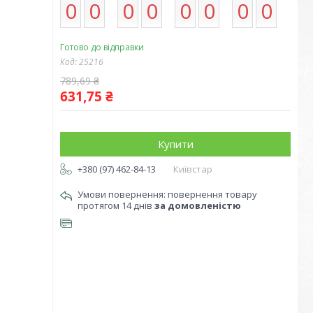
0
0
0
0
0
0
0
0
Готово до відправки
Код:
25216
789,69 ₴
631,75 ₴
Купити
+380 (97) 462-84-13
Київстар
повернення товару
протягом 14 днів
за домовленістю