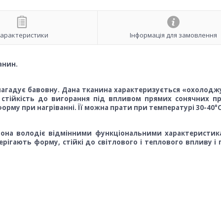
арактеристики
Інформація для замовлення
анин.
нагадує бавовну. Дана тканина характеризується «охолод
стійкість до вигорання під впливом прямих сонячних пр
орму при нагріванні. Її можна прати при температурі 30-40°C
 вона володіє відмінними функціональними характеристик
ерігають форму, стійкі до світлового і теплового впливу і 