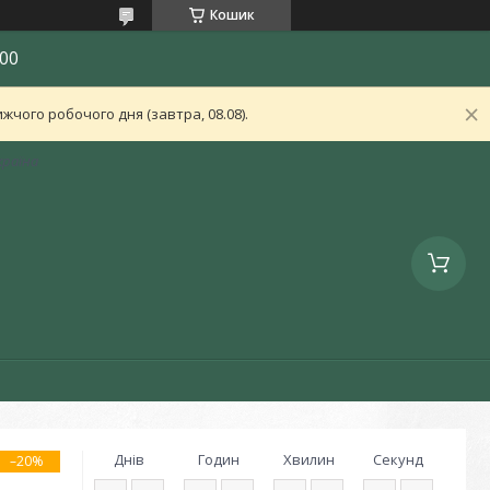
Кошик
00
чого робочого дня (завтра, 08.08).
країна
Днів
Годин
Хвилин
Секунд
–20%