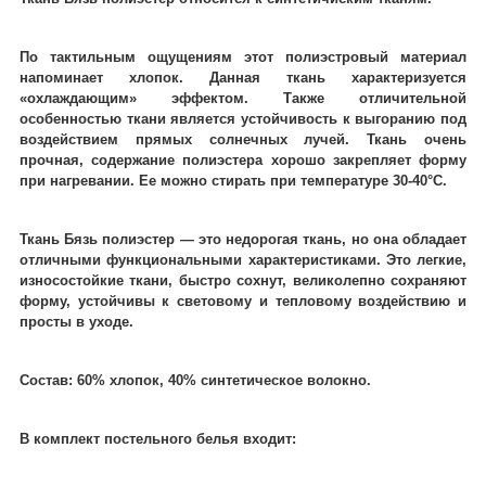
По тактильным ощущениям этот полиэстровый материал
напоминает хлопок. Данная ткань характеризуется
«охлаждающим» эффектом. Также отличительной
особенностью ткани является устойчивость к выгоранию под
воздействием прямых солнечных лучей. Ткань очень
прочная, содержание полиэстера хорошо закрепляет форму
при нагревании. Ее можно стирать при температуре 30-40°C.
Ткань Бязь полиэстер ― это недорогая ткань, но она обладает
отличными функциональными характеристиками. Это легкие,
износостойкие ткани, быстро сохнут, великолепно сохраняют
форму, устойчивы к световому и тепловому воздействию и
просты в уходе.
Состав: 60% хлопок, 40% синтетическое волокно.
В комплект постельного белья входит: