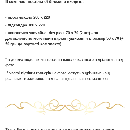
В комплект постільної білизини входить:
• простирадло 200 х 220
• підковдра 180 х 220
• наволочка звичайна, без рюш 70 х 70 (2 шт) – за
домовленістю можливий варіант ушивання в розмір 50 х 70 (+
50 грн до вартості комплекту)
* в деяких моделях малюнок на наволочках може відрізнятися від
фото
** увага! відтінки кольорів на фото можуть відрізнятись від
реальних, в залежності від налаштувань вашого монітора
Ткань Бязь полиэстер относится к синтетичиским тканям.