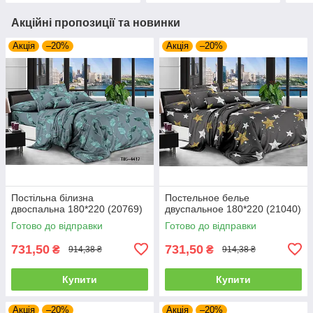
Акційні пропозиції та новинки
Акція
–20%
Акція
–20%
Постільна білизна
Постельное белье
двоспальна 180*220 (20769)
двуспальное 180*220 (21040)
Готово до відправки
Готово до відправки
731,50
731,50
₴
₴
914,38 ₴
914,38 ₴
Купити
Купити
Акція
–20%
Акція
–20%