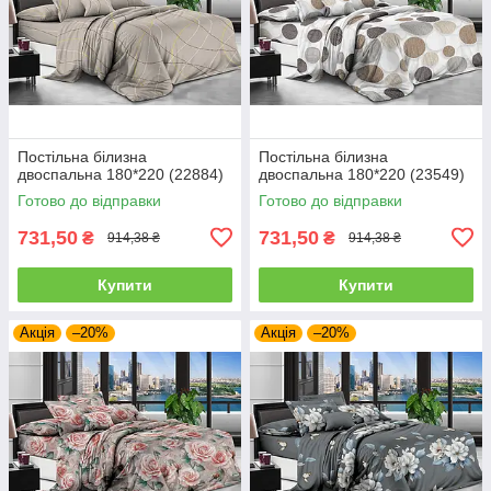
Постільна білизна
Постільна білизна
двоспальна 180*220 (22884)
двоспальна 180*220 (23549)
Готово до відправки
Готово до відправки
731,50
731,50
₴
₴
914,38 ₴
914,38 ₴
Купити
Купити
Акція
–20%
Акція
–20%