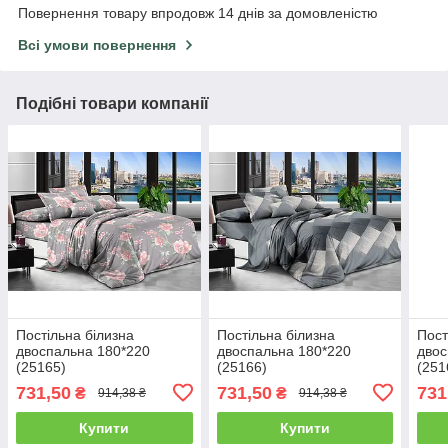
Повернення товару впродовж 14 днів за домовленістю
Всі умови повернення
Подібні товари компанії
Постільна білизна
Постільна білизна
Пост
двоспальна 180*220
двоспальна 180*220
двос
(25165)
(25166)
(251
731,50
731,50
731
₴
₴
914,38 ₴
914,38 ₴
Купити
Купити