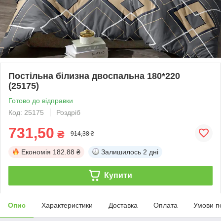
Постільна білизна двоспальна 180*220
(25175)
Готово до відправки
Код: 25175
Роздріб
731,50
₴
914,38 ₴
Економія
182.88 ₴
Залишилось
2 дні
Купити
Опис
Характеристики
Доставка
Оплата
Умови п