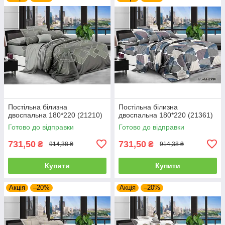
Постільна білизна
Постільна білизна
двоспальна 180*220 (21210)
двоспальна 180*220 (21361)
Готово до відправки
Готово до відправки
731,50
731,50
₴
₴
914,38 ₴
914,38 ₴
Купити
Купити
Акція
–20%
Акція
–20%