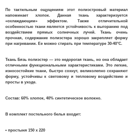
По тактильным ощущениям этот полиэстровый материал
напоминает хлопок. Данная ткань характеризуется
«охлаждающим» эффектом. Также отличительной
особенностью ткани является устойчивость к выгоранию под
воздействием прямых солнечных лучей. Ткань очень
прочная, содержание полиэстера хорошо закрепляет форму
при нагревании. Ее можно стирать при температуре 30-40°C.
Ткань Бязь полиэстер ― это недорогая ткань, но она обладает
отличными функциональными характеристиками. Это легкие,
износостойкие ткани, быстро сохнут, великолепно сохраняют
форму, устойчивы к световому и тепловому воздействию и
просты в уходе.
Состав: 60% хлопок, 40% синтетическое волокно.
В комплект постельного белья входит:
• простыня 150 х 220