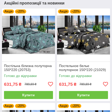
Акційні пропозиції та новинки
Акція
–20%
Акція
–20%
Постільна білизна полуторна
Постельное белье
150*220 (20753)
полуторное 150*220 (21029)
Готово до відправки
Готово до відправки
631,75
631,75
₴
₴
789,69 ₴
789,69 ₴
Купити
Купити
Акція
–20%
Акція
–20%