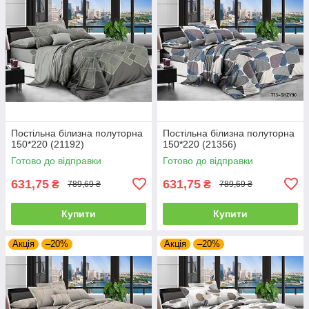
Постільна білизна полуторна
Постільна білизна полуторна
150*220 (21192)
150*220 (21356)
Готово до відправки
Готово до відправки
631,75
631,75
₴
₴
789,69 ₴
789,69 ₴
Купити
Купити
Акція
–20%
Акція
–20%