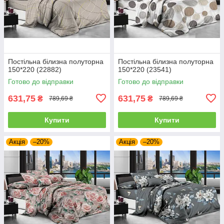
Постільна білизна полуторна
Постільна білизна полуторна
150*220 (22882)
150*220 (23541)
Готово до відправки
Готово до відправки
631,75
631,75
₴
₴
789,69 ₴
789,69 ₴
Купити
Купити
Акція
–20%
Акція
–20%