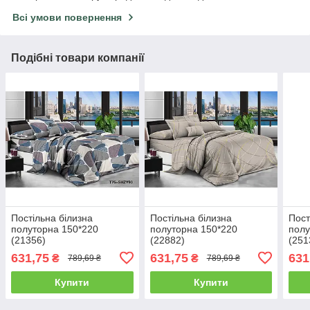
Всі умови повернення
Подібні товари компанії
Постільна білизна
Постільна білизна
Пост
полуторна 150*220
полуторна 150*220
полу
(21356)
(22882)
(251
631,75
631,75
631
₴
₴
789,69 ₴
789,69 ₴
Купити
Купити