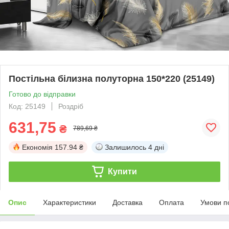
Постільна білизна полуторна 150*220 (25149)
Готово до відправки
Код: 25149
Роздріб
631,75
₴
789,69 ₴
Економія
157.94 ₴
Залишилось
4 дні
Купити
Опис
Характеристики
Доставка
Оплата
Умови п