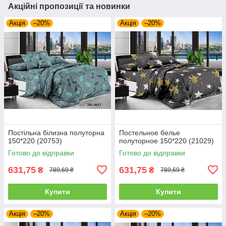
Акційні пропозиції та новинки
Акція
–20%
Акція
–20%
Постільна білизна полуторна
Постельное белье
150*220 (20753)
полуторное 150*220 (21029)
Готово до відправки
Готово до відправки
631,75
631,75
₴
₴
789,69 ₴
789,69 ₴
Купити
Купити
Акція
–20%
Акція
–20%