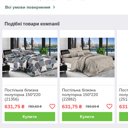
Всі умови повернення
Подібні товари компанії
Постільна білизна
Постільна білизна
Пост
полуторна 150*220
полуторна 150*220
полу
(21356)
(22882)
(251
631,75
631,75
631
₴
₴
789,69 ₴
789,69 ₴
Купити
Купити