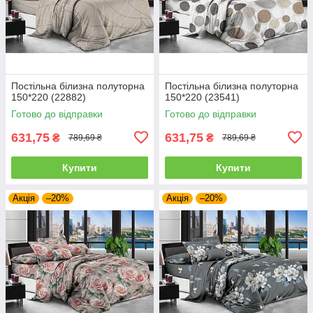
Постільна білизна полуторна
Постільна білизна полуторна
150*220 (22882)
150*220 (23541)
Готово до відправки
Готово до відправки
631,75
631,75
₴
₴
789,69 ₴
789,69 ₴
Купити
Купити
Акція
–20%
Акція
–20%