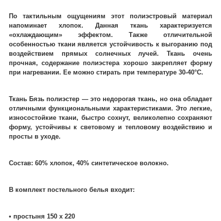
По тактильным ощущениям этот полиэстровый материал
напоминает хлопок. Данная ткань характеризуется
«охлаждающим» эффектом. Также отличительной
особенностью ткани является устойчивость к выгоранию под
воздействием прямых солнечных лучей. Ткань очень
прочная, содержание полиэстера хорошо закрепляет форму
при нагревании. Ее можно стирать при температуре 30-40°C.
Ткань Бязь полиэстер ― это недорогая ткань, но она обладает
отличными функциональными характеристиками. Это легкие,
износостойкие ткани, быстро сохнут, великолепно сохраняют
форму, устойчивы к световому и тепловому воздействию и
просты в уходе.
Состав: 60% хлопок, 40% синтетическое волокно.
В комплект постельного белья входит:
• простыня 150 х 220