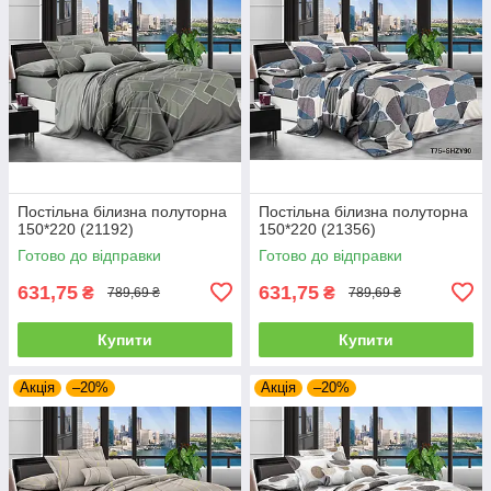
Постільна білизна полуторна
Постільна білизна полуторна
150*220 (21192)
150*220 (21356)
Готово до відправки
Готово до відправки
631,75
631,75
₴
₴
789,69 ₴
789,69 ₴
Купити
Купити
Акція
–20%
Акція
–20%