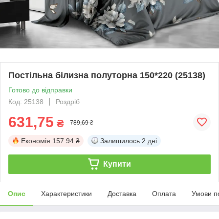
Постільна білизна полуторна 150*220 (25138)
Готово до відправки
Код: 25138
Роздріб
631,75
₴
789,69 ₴
Економія
157.94 ₴
Залишилось
2 дні
Купити
Опис
Характеристики
Доставка
Оплата
Умови п