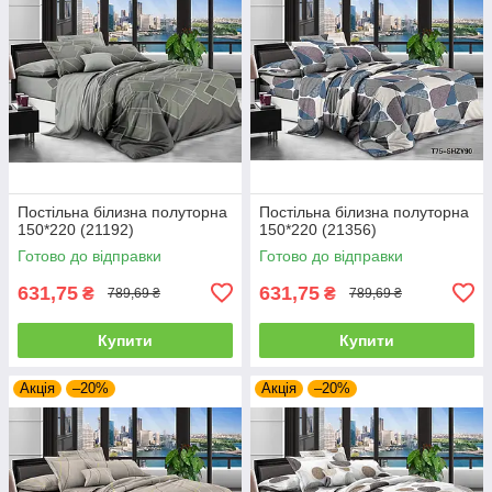
Постільна білизна полуторна
Постільна білизна полуторна
150*220 (21192)
150*220 (21356)
Готово до відправки
Готово до відправки
631,75
631,75
₴
₴
789,69 ₴
789,69 ₴
Купити
Купити
Акція
–20%
Акція
–20%