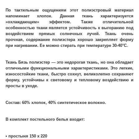
По тактильным ощущениям этот полиэстровый материал
напоминает хлопок. Данная ткань характеризуется
«охлаждающим» эффектом. Также отличительной
особенностью ткани является устойчивость к выгоранию под
воздействием прямых солнечных лучей. Ткань очень
прочная, содержание полиэстера хорошо закрепляет форму
при нагревании. Ее можно стирать при температуре 30-40°C.
Ткань Бязь полиэстер ― это недорогая ткань, но она обладает
отличными функциональными характеристиками. Это легкие,
износостойкие ткани, быстро сохнут, великолепно сохраняют
форму, устойчивы к световому и тепловому воздействию и
просты в уходе.
Состав: 60% хлопок, 40% синтетическое волокно.
В комплект постельного белья входит:
• простыня 150 х 220