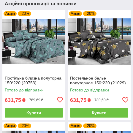
Акційні пропозиції та новинки
Акція
–20%
Акція
–20%
Постільна білизна полуторна
Постельное белье
150*220 (20753)
полуторное 150*220 (21029)
Готово до відправки
Готово до відправки
631,75
631,75
₴
₴
789,69 ₴
789,69 ₴
Купити
Купити
Акція
–20%
Акція
–20%