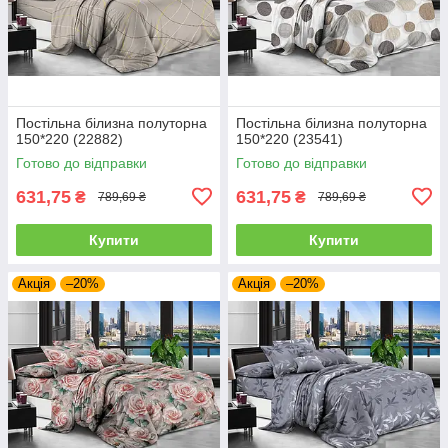
Постільна білизна полуторна
Постільна білизна полуторна
150*220 (22882)
150*220 (23541)
Готово до відправки
Готово до відправки
631,75
631,75
₴
₴
789,69 ₴
789,69 ₴
Купити
Купити
Акція
–20%
Акція
–20%