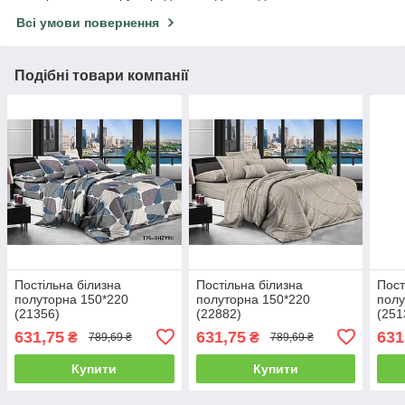
Всі умови повернення
Подібні товари компанії
Постільна білизна
Постільна білизна
Пост
полуторна 150*220
полуторна 150*220
полу
(21356)
(22882)
(251
631,75
631,75
631
₴
₴
789,69 ₴
789,69 ₴
Купити
Купити