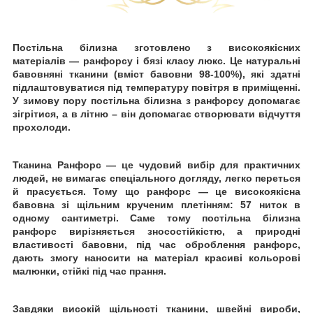
Постільна білизна зготовлено
з високоякісних
матеріалів — ранфорсу
і бязі класу люкс. Це натуральні
бавовняні тканини (вміст бавовни 98-100%), які здатні
підлаштовуватися під температуру повітря в приміщенні.
У зимову пору постільна білизна з ранфорсу допомагає
зігрітися, а в літню
–
він
допомагає створювати відчуття
прохолоди.
Тканина Ранфорс — це чудовий вибір для практичних
людей, не вимагає спеціального догляду, легко переться
й
прасується. Тому що ранфорс — це високоякісна
бавовна зі щільним крученим плетінням: 57 ниток в
одному сантиметрі. Саме тому постільна білизна
ранфорс вирізняється зносостійкістю, а природні
властивості бавовни, під час оброблення ранфорс,
дають змогу наносити на матеріал красиві кольорові
малюнки, стійкі
під час прання.
Завдяки високій щільності тканини, швейні вироби,