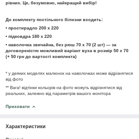
рівних. Це, безумовно, найкращий вибір!
До комплекту постільного
білизни
входить:
• простирадло
200
х 220
• підковдра 180 х 220
• наволочка звичайна, без рюш 70 х 70 (2 шт) — за
договореністю можливий варіант вуха в розмір 50 х
70
(+ 50 грн до вартості
комплекта)
* у деяких моделях малюнок на наволочках може відрізнятися
від фото
** Вага! відтінки кольорів на фото можуть відрізнятися від
реальних, залежно від параметрів вашого монітора
Приховати
Характеристики