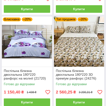
Купити
Купити
Блискавка
–20%
Топ продажів
–20%
Постільна білизна
Постільна білизна
двоспальна 180*220
двоспальна 180*220 3D
ранфорс на молнії (21720)
преміум ранфорс (24276)
Готово до відправки
Готово до відправки
1 150,40
2 560,25
₴
₴
1 438 ₴
3 200,31 ₴
Купити
Купити