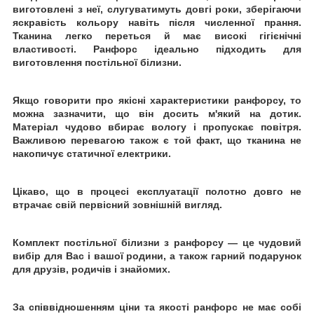
виготовлені з неї, слугуватимуть довгі роки, зберігаючи
яскравість кольору навіть після численної
прання.
Тканина легко переться й має високі гігієнічні
властивості. Ранфорс ідеально підходить для
виготовлення постільної білизни.
Якщо говорити про якісні характеристики ранфорсу, то
можна зазначити, що він досить м'який на дотик.
Матеріал чудово вбирає вологу і пропускає повітря.
Важливою перевагою також є той факт, що тканина не
накопичує статичної електрики.
Цікаво, що в процесі експлуатації полотно довго не
втрачає свій первісний зовнішній вигляд.
Комплект постільної білизни з ранфорсу
— це чудовий
вибір для Вас і вашої родини, а також гарний подарунок
для друзів, родичів і знайомих.
За співвідношенням ціни та якості ранфорс не має собі