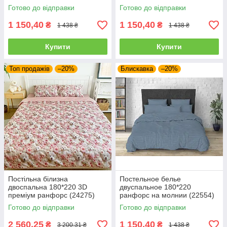
Готово до відправки
Готово до відправки
1 150,40
1 150,40
₴
₴
1 438 ₴
1 438 ₴
Купити
Купити
Топ продажів
–20%
Блискавка
–20%
Постільна білизна
Постельное белье
двоспальна 180*220 3D
двуспальное 180*220
преміум ранфорс (24275)
ранфорс на молнии (22554)
Готово до відправки
Готово до відправки
2 560,25
1 150,40
₴
₴
3 200,31 ₴
1 438 ₴