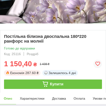
Постільна білизна двоспальна 180*220
ранфорс на молнії
Готово до відправки
Код: 25116
Роздріб
1 150,40
₴
1 438 ₴
Економія
287.60 ₴
Залишилось
4 дні
Купити
Опис
Характеристики
Доставка
Оплата
Умови п