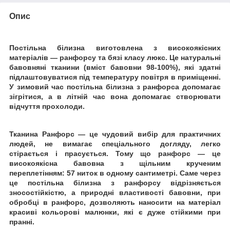
Опис
Постільна білизна виготовлена з високоякісних
матеріалів ― ранфорсу та бязі класу люкс. Це натуральні
бавовняні тканини (вміст бавовни 98-100%), які здатні
підлаштовуватися під температуру повітря в приміщенні.
У зимовий час постільна білизна з ранфорса допомагає
зігрітися, а в літній час вона допомагає створювати
відчуття прохолоди.
Тканина Ранфорс ― це чудовий вибір для практичних
людей, не вимагає спеціального догляду, легко
стірається і прасується. Тому що ранфорс ― це
високоякісна бавовна з щільним крученим
переплетінням: 57 ниток в одному сантиметрі.
Саме через
це постільна білизна з ранфорсу відрізняється
зносостійкістю, а природні властивості бавовни, при
обробці в ранфорс, дозволяють наносити на матеріал
красиві кольорові малюнки, які є дуже стійкими при
пранні.