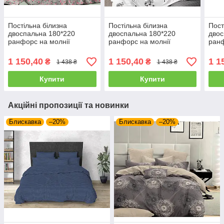
Постільна білизна
Постільна білизна
Пост
двоспальна 180*220
двоспальна 180*220
двос
ранфорс на молнії
ранфорс на молнії
ранф
(24178)
(23848)
1 150,40
1 150,40
1 1
₴
₴
1 438 ₴
1 438 ₴
Купити
Купити
Акційні пропозиції та новинки
Блискавка
–20%
Блискавка
–20%