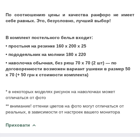
По соотношению цены и качества ранфорс не имеет
себе равных. Это, безусловно, лучший выбор!
В комплект постельного
белья
входит:
• простыня на резинке
160 х 200 х 25
• пододеяльник на молнии 180 х 220
• наволочка обычная, без рюш 70 х 70 (2 шт) ― по
договоренности возможен вариант ушивки в размер 50
х
70 (+ 50 грн к стоимости
комплекта)
* в некоторых моделях рисунок на наволочках может
отличаться от фото
** внимание! оттенки цветов на фото могут отличаться от
реальных, в зависимости от настроек вашего монитора
Приховати