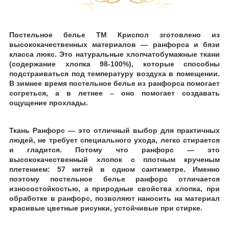
Постельное белье ТМ Криспол зготовлено
из
высококачественных материалов ― ранфорса
и бязи
класса люкс. Это натуральные хлопчатобумажные ткани
(содержание хлопка 98-100%), которые способны
подстраиваться под температуру воздуха в помещении.
В зимнее время постельное белье из ранфорса помогает
согреться, а в летнее
–
оно
помогает создавать
ощущение прохлады.
Ткань Ранфорс ― это отличный выбор для практичных
людей, не требует специального ухода, легко стирается
и
гладится. Потому что ранфорс ― это
высококачественный хлопок с плотным крученым
плетением: 57 нитей в одном сантиметре. Именно
поэтому постельное белье ранфорс отличается
износостойкостью, а природные свойства хлопка, при
обработке в ранфорс, позволяют наносить на материал
красивые цветные рисунки, устойчивые
при стирке.