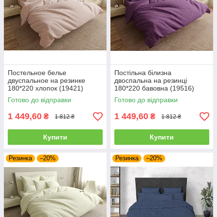
Постельное белье
Постільна білизна
двуспальное на резинке
двоспальна на резинці
180*220 хлопок (19421)
180*220 бавовна (19516)
Готово до відправки
Готово до відправки
1 449,60
1 449,60
₴
₴
1 812 ₴
1 812 ₴
Купити
Купити
Резинка
–20%
Резинка
–20%