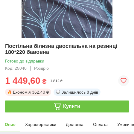
Постільна білизна двоспальна на резинці
180*220 бавовна
Готово до відправки
Код: 25040
Роздріб
1 449,60
₴
1 812 ₴
Економія
362.40 ₴
Залишилось
8 днів
Купити
Опис
Характеристики
Доставка
Оплата
Умови п