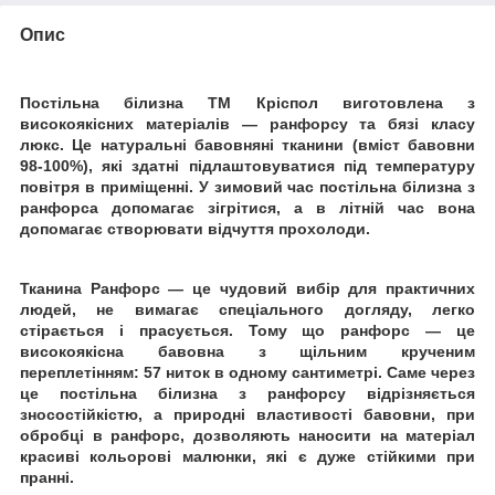
Опис
Постільна білизна ТМ Кріспол виготовлена з
високоякісних матеріалів ― ранфорсу та бязі класу
люкс. Це натуральні бавовняні тканини (вміст бавовни
98-100%), які здатні підлаштовуватися під температуру
повітря в приміщенні. У зимовий час постільна білизна з
ранфорса допомагає зігрітися, а в літній час вона
допомагає створювати відчуття прохолоди.
Тканина Ранфорс ― це чудовий вибір для практичних
людей, не вимагає спеціального догляду, легко
стірається і прасується. Тому що ранфорс ― це
високоякісна бавовна з щільним крученим
переплетінням: 57 ниток в одному сантиметрі.
Саме через
це постільна білизна з ранфорсу відрізняється
зносостійкістю, а природні властивості бавовни, при
обробці в ранфорс, дозволяють наносити на матеріал
красиві кольорові малюнки, які є дуже стійкими при
пранні.