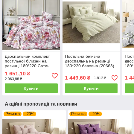
Двоспальний комплект
Постільна білизна
Пост
постільної білизни на
двоспальна на резинці
двос
резинці 180*220 Сатин
180*220 бавовна (20663)
180*
Люкс
1 651,10
₴
1 449,60
1 4
₴
1 812 ₴
2 063,88 ₴
Купити
Купити
Акційні пропозиції та новинки
Резинка
–20%
Резинка
–20%