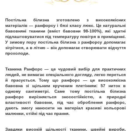
Постільна білизна зготовлено
з високоякісних
матеріалів — ранфорсу
і бязі класу люкс. Це натуральні
бавовняні тканини (вміст бавовни 98-100%), які здатні
підлаштовуватися під температуру повітря в приміщенні.
У зимову пору постільна білизна з ранфорсу допомагає
зігрітися, а в літню
–
він
допомагає створювати відчуття
прохолоди.
Тканина Ранфорс — це чудовий вибір для практичних
людей, не вимагає спеціального догляду, легко переться
й
прасується. Тому що ранфорс — це високоякісна
бавовна зі щільним крученим плетінням: 57 ниток в
одному сантиметрі. Саме тому постільна білизна
ранфорс вирізняється зносостійкістю, а природні
властивості бавовни, під час оброблення ранфорс,
дають змогу наносити на матеріал красиві кольорові
малюнки, стійкі
під час прання.
Завдяки високій щільності тканини, швейні вироби,