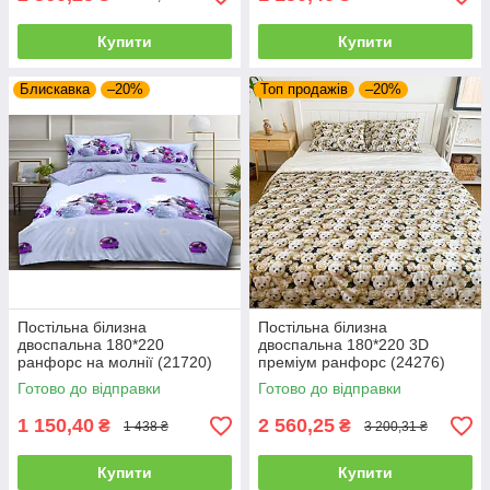
Купити
Купити
Блискавка
–20%
Топ продажів
–20%
Постільна білизна
Постільна білизна
двоспальна 180*220
двоспальна 180*220 3D
ранфорс на молнії (21720)
преміум ранфорс (24276)
Готово до відправки
Готово до відправки
1 150,40
2 560,25
₴
₴
1 438 ₴
3 200,31 ₴
Купити
Купити