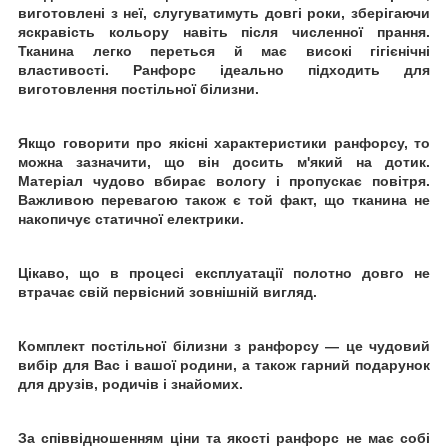
виготовлені з неї, слугуватимуть довгі роки, зберігаючи
яскравість кольору навіть після численної
прання.
Тканина легко переться й має високі гігієнічні
властивості. Ранфорс ідеально підходить для
виготовлення постільної білизни.
Якщо говорити про якісні характеристики ранфорсу, то
можна зазначити, що він досить м'який на дотик.
Матеріал чудово вбирає вологу і пропускає повітря.
Важливою перевагою також є той факт, що тканина не
накопичує статичної електрики.
Цікаво, що в процесі експлуатації полотно довго не
втрачає свій первісний зовнішній вигляд.
Комплект постільної білизни з ранфорсу
— це чудовий
вибір для Вас і вашої родини, а також гарний подарунок
для друзів, родичів і знайомих.
За співвідношенням ціни та якості ранфорс не має собі