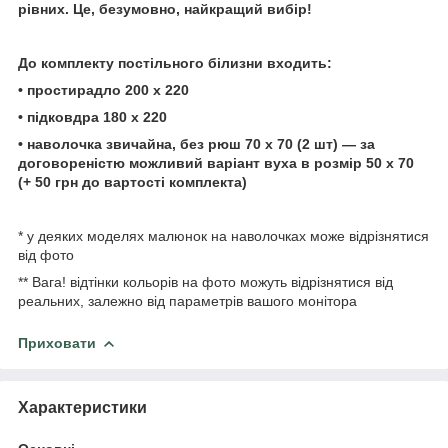
рівних. Це, безумовно, найкращий вибір!
До комплекту постільного
білизни
входить:
• простирадло
200
х 220
• підковдра 180 х 220
• наволочка звичайна, без рюш 70 х 70 (2 шт) — за
договореністю можливий варіант вуха в розмір 50 х
70
(+ 50 грн до вартості
комплекта)
* у деяких моделях малюнок на наволочках може відрізнятися
від фото
** Вага! відтінки кольорів на фото можуть відрізнятися від
реальних, залежно від параметрів вашого монітора
Приховати
Характеристики