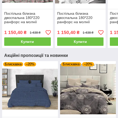
Постільна білизна
Постільна білизна
Пост
двоспальна 180*220
двоспальна 180*220
двос
ранфорс на молнії
ранфорс на молнії
ранф
(24178)
(23848)
1 150,40
1 150,40
1 1
₴
₴
1 438 ₴
1 438 ₴
Купити
Купити
Акційні пропозиції та новинки
Блискавка
–20%
Блискавка
–20%