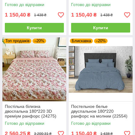
Готово до відправки
Готово до відправки
1 150,40
1 150,40
₴
₴
1 438 ₴
1 438 ₴
Купити
Купити
Топ продажів
–20%
Блискавка
–20%
Постільна білизна
Постельное белье
двоспальна 180*220 3D
двуспальное 180*220
преміум ранфорс (24275)
ранфорс на молнии (22554)
Готово до відправки
Готово до відправки
2 560,25
1 150,40
₴
₴
3 200,31 ₴
1 438 ₴