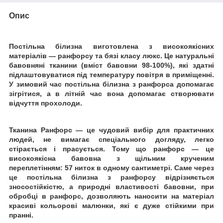
Опис
Постільна білизна виготовлена з високоякісних
матеріалів ― ранфорсу та бязі класу люкс. Це натуральні
бавовняні тканини (вміст бавовни 98-100%), які здатні
підлаштовуватися під температуру повітря в приміщенні.
У зимовий час постільна білизна з ранфорса допомагає
зігрітися, а в літній час вона допомагає створювати
відчуття прохолоди.
Тканина Ранфорс ― це чудовий вибір для практичних
людей, не вимагає спеціального догляду, легко
стірається і прасується. Тому що ранфорс ― це
високоякісна бавовна з щільним крученим
переплетінням: 57 ниток в одному сантиметрі.
Саме через
це постільна білизна з ранфорсу відрізняється
зносостійкістю, а природні властивості бавовни, при
обробці в ранфорс, дозволяють наносити на матеріал
красиві кольорові малюнки, які є дуже стійкими при
пранні.