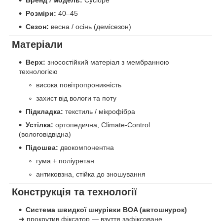
Бренд / модель:
Cyclope
Розміри:
40–45
Сезон:
весна / осінь (демісезон)
Матеріали
Верх:
зносостійкий матеріал з мембранною
технологією
висока повітропроникність
захист від вологи та поту
Підкладка:
текстиль / мікрофібра
Устілка:
ортопедична, Climate-Control
(вологовідвідна)
Підошва:
двокомпонентна
гума + поліуретан
антиковзна, стійка до зношування
Конструкція та технології
Система швидкої шнурівки BOA (автошнурок)
➜ прокрутив фіксатор — взуття зафіксоване