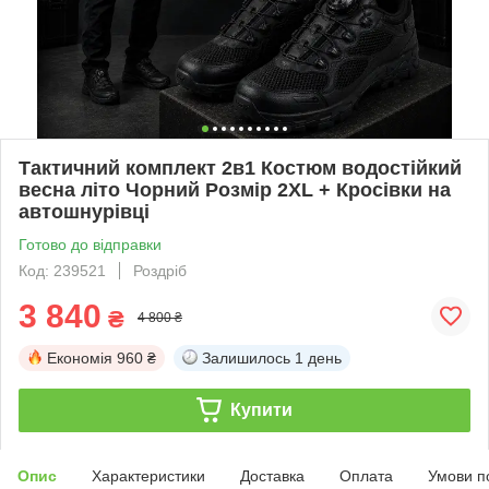
Тактичний комплект 2в1 Костюм водостійкий
весна літо Чорний Розмір 2XL + Кросівки на
автошнурівці
Готово до відправки
Код: 239521
Роздріб
3 840
₴
4 800 ₴
Економія
960 ₴
Залишилось
1 день
Купити
Опис
Характеристики
Доставка
Оплата
Умови п