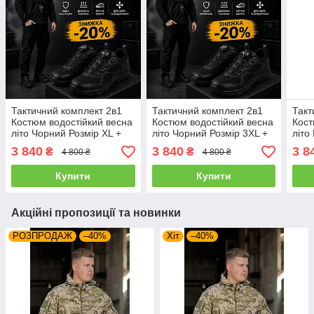
Тактичний комплект 2в1
Тактичний комплект 2в1
Такт
Костюм водостійкий весна
Костюм водостійкий весна
Кост
літо Чорний Розмір XL +
літо Чорний Розмір 3XL +
літо
Кросівки на автошнурівці
Кросівки на автошнурівці
Крос
3 840
3 840
3 8
₴
₴
4 800 ₴
4 800 ₴
Купити
Купити
Акційні пропозиції та новинки
РОЗПРОДАЖ
–40%
Хіт
–40%