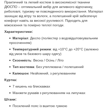
Практичний та легкий костюм із високоякісної тканини
ДЮСПО – оптимальний вибір для активного відпочинку,
риболовлі, туризму чи повсякденного використання. Матеріал
захищає від вітру та вологи, а полегшений крій забезпечує
комфорт навіть за високої рухливості. Підходить для
міжсезоння та помірно теплої погоди.
Характеристики:
Матеріал
: Дюспо (поліестер з водовідштовхувальним
просоченням)
Температурний режим
: від +10°C до +20°C (залежно
від умов та базового шару одягу)
Сезонність
: Весна / Осінь / Літо
Тип костюма
: Без утеплювача / полегшений
Капюшон
: Незйомний, з регулюванням
Куртка:
7 кишень на блискавках
Манжети рукавів з регулюванням на липучках
Штани:
Посилений пояс із вшитою гумкою