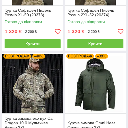
Куртка Софтшел Піксель
Куртка Софтшел Піксель
Розмір XL-50 (20373)
Розмір 2XL-52 (20374)
Готово до відправки
Готово до відправки
1 320
1 320
₴
₴
2 200 ₴
2 200 ₴
Купити
Купити
РОЗПРОДАЖ
–40%
РОЗПРОДАЖ
–38%
Куртка зимова еко пух Call
Dragon 10.0 Мультикам
Куртка зимова Omni Heat
Розмір 3XL
Олива розмір 2XL