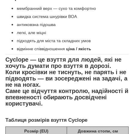
мембранний верх — сухо та комфортно
швидка система шнурівки BOA
антиковзна підошва
легкі, але міцні
підходять для міста та складних умов
відмінне співвідношення
ціна / якість
Cyclope
— це взуття для людей, які не
хочуть думати про взуття в дорозі.
Коли кросівки не тиснуть, не парять і не
підводять —
ви зосереджені на задачі, а
не на ногах
.
Саме це відчуття контролю, надійності й
впевненості обирають досвідчені
користувачі.
Таблиця розмірів взуття Cyclope
Розмір (EU)
Довжина стопи, см