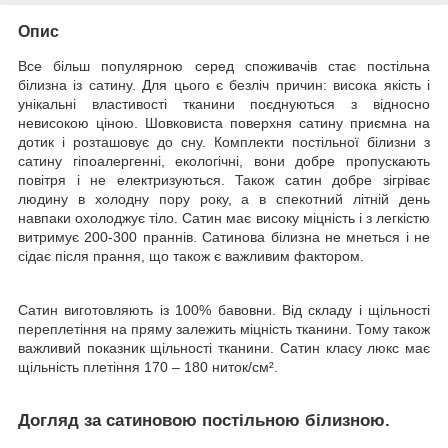
Опис
Все більш популярною серед споживачів стає постільна
білизна із сатину. Для цього є безліч причин: висока якість і
унікальні властивості тканини поєднуються з відносно
невисокою ціною. Шовковиста поверхня сатину приємна на
дотик і розташовує до сну. Комплекти постільної білизни з
сатину гіпоалергенні, екологічні, вони добре пропускають
повітря і не електризуються. Також сатин добре зігріває
людину в холодну пору року, а в спекотний літній день
навпаки охолоджує тіло. Сатин має високу міцність і з легкістю
витримує 200-300 праннів. Сатинова білизна не мнеться і не
сідає після прання, що також є важливим фактором.
Сатин виготовляють із 100% бавовни. Від складу і щільності
переплетіння на пряму залежить міцність тканини. Тому також
важливий показник щільності тканини. Сатин класу люкс має
щільність плетіння 170 – 180 ниток/см².
Догляд за сатиновою постільною білизною.