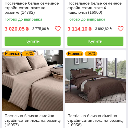
Постельное бельё семейное
Постельное белье семейное
страйп-сатин люкс на
страйп-сатин люкс 4
резинке (14792)
наволочки (16900)
Готово до відправки
Готово до відправки
3 020,05
3 114,10
₴
₴
3 775,06 ₴
3 892,62 ₴
Купити
Купити
Резинка
–20%
Резинка
–20%
Постільна білизна сімейна
Постільна білизна сімейна
страйп-сатин люкс на резинці
страйп-сатин люкс на резинці
(16957)
(16958)