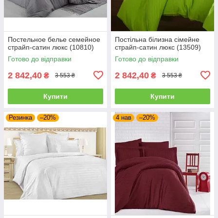
Постельное белье семейное
Постільна білизна сімейне
страйп-сатин люкс (10810)
страйп-сатин люкс (13509)
Готово до відправки
Готово до відправки
2 842,40
2 842,40
₴
₴
3 553 ₴
3 553 ₴
Купити
Купити
Резинка
–20%
4 нав
–20%