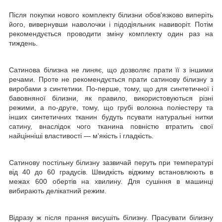
Після покупки нового комплекту білизни обов'язково виперіть
його, вивернувши наволочки і підодіяльник навиворіт. Потім
рекомендується проводити зміну комплекту один раз на
тиждень.
Сатинова білизна не линяє, що дозволяє прати її з іншими
речами. Проте не рекомендується прати сатинову білизну з
виробами з синтетики. По-перше, тому, що для синтетичної і
бавовняної білизни, як правило, використовуються різні
режими, а по-друге, тому, що грубі волокна поліестеру та
інших синтетичних тканин будуть псувати натуральні нитки
сатину, внаслідок чого тканина повністю втратить свої
найцінніші властивості ― м'якість і гладкість.
Сатинову постільну білизну зазвичай перуть при температурі
від 40 до 60 градусів. Швидкість віджиму встановлюють в
межах 600 обертів на хвилину. Для сушіння в машинці
вибирають делікатний режим.
Відразу ж після прання висушіть білизну. Прасувати білизну