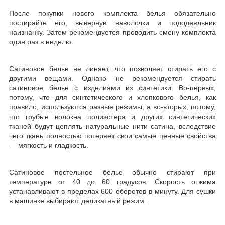
После покупки нового комплекта белья обязательно
постирайте его, вывернув наволочки и пододеяльник
наизнанку. Затем рекомендуется проводить смену комплекта
один раз в неделю.
Сатиновое белье не линяет, что позволяет стирать его с
другими вещами. Однако не рекомендуется стирать
сатиновое белье с изделиями из синтетики. Во-первых,
потому, что для синтетического и хлопкового белья, как
правило, используются разные режимы, а во-вторых, потому,
что грубые волокна полиэстера и других синтетических
тканей будут цеплять натуральные нити сатина, вследствие
чего ткань полностью потеряет свои самые ценные свойства
— мягкость и гладкость.
Сатиновое постельное белье обычно стирают при
температуре от 40 до 60 градусов. Скорость отжима
устанавливают в пределах 600 оборотов в минуту. Для сушки
в машинке выбирают деликатный режим.