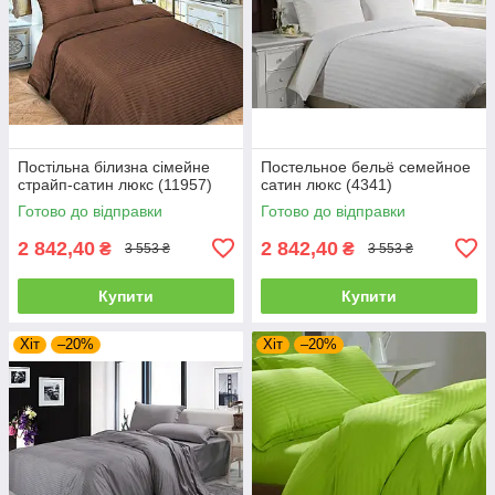
Постільна білизна сімейне
Постельное бельё семейное
страйп-сатин люкс (11957)
сатин люкс (4341)
Готово до відправки
Готово до відправки
2 842,40
2 842,40
₴
₴
3 553 ₴
3 553 ₴
Купити
Купити
Хіт
–20%
Хіт
–20%