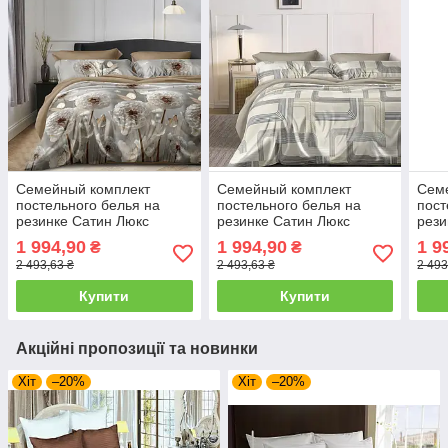
Семейный комплект
Семейный комплект
Сем
постельного белья на
постельного белья на
пост
резинке Сатин Люкс
резинке Сатин Люкс
рези
24916
24917
249
1 994,90
1 994,90
1 9
₴
₴
2 493,63 ₴
2 493,63 ₴
2 493
Купити
Купити
Акційні пропозиції та новинки
Хіт
–20%
Хіт
–20%