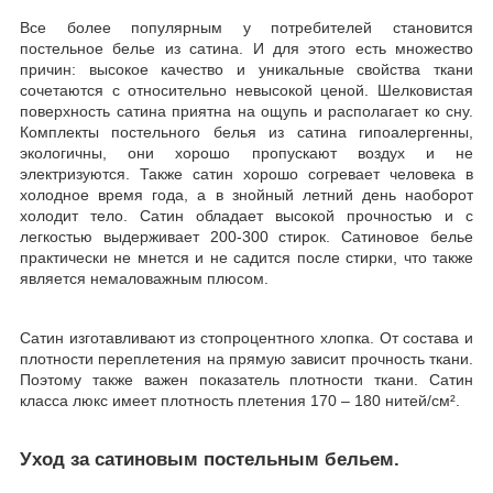
Все более популярным у потребителей становится
постельное белье из сатина. И для этого есть множество
причин: высокое качество и уникальные свойства ткани
сочетаются с относительно невысокой ценой. Шелковистая
поверхность сатина приятна на ощупь и располагает ко сну.
Комплекты постельного белья из сатина гипоалергенны,
экологичны, они хорошо пропускают воздух и не
электризуются. Также сатин хорошо согревает человека в
холодное время года, а в знойный летний день наоборот
холодит тело. Сатин обладает высокой прочностью и с
легкостью выдерживает 200-300 стирок. Сатиновое белье
практически не мнется и не садится после стирки, что также
является немаловажным плюсом.
Сатин изготавливают из стопроцентного хлопка. От состава и
плотности переплетения на прямую зависит прочность ткани.
Поэтому также важен показатель плотности ткани. Сатин
класса люкс имеет плотность плетения 170 – 180 нитей/см².
Уход за сатиновым постельным бельем.