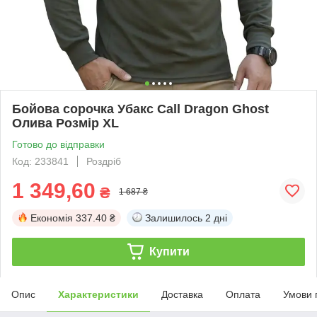
Бойова сорочка Убакс Call Dragon Ghost
Олива Розмір XL
Готово до відправки
Код: 233841
Роздріб
1 349,60
₴
1 687 ₴
Економія
337.40 ₴
Залишилось
2 дні
Купити
Опис
Характеристики
Доставка
Оплата
Умови 