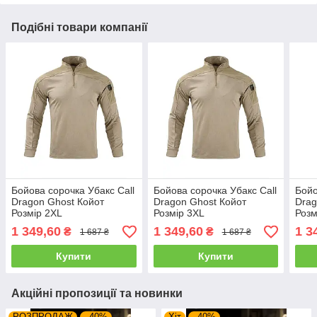
Подібні товари компанії
Бойова сорочка Убакс Call
Бойова сорочка Убакс Call
Бойо
Dragon Ghost Койот
Dragon Ghost Койот
Drag
Розмір 2XL
Розмір 3XL
Розм
1 349,60
1 349,60
1 3
₴
₴
1 687 ₴
1 687 ₴
Купити
Купити
Акційні пропозиції та новинки
РОЗПРОДАЖ
–40%
Хіт
–40%