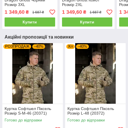
Dragon Ghost Чорний
Dragon Ghost Койот
Drag
Розмір 3XL
Розмір 2XL
Розм
1 349,60
1 349,60
1 3
₴
₴
1 687 ₴
1 687 ₴
Купити
Купити
Акційні пропозиції та новинки
РОЗПРОДАЖ
–40%
Хіт
–40%
Куртка Софтшел Піксель
Куртка Софтшел Піксель
Розмір S-M-46 (20371)
Розмір L-48 (20372)
Готово до відправки
Готово до відправки