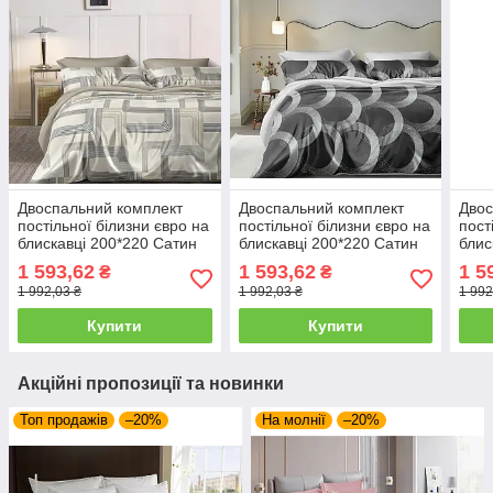
Двоспальний комплект
Двоспальний комплект
Двос
постільної білизни євро на
постільної білизни євро на
пост
блискавці 200*220 Сатин
блискавці 200*220 Сатин
блис
Люкс 24889
Люкс 24890
Люк
1 593,62
1 593,62
1 5
₴
₴
1 992,03 ₴
1 992,03 ₴
1 992
Купити
Купити
Акційні пропозиції та новинки
Топ продажів
–20%
На молнії
–20%