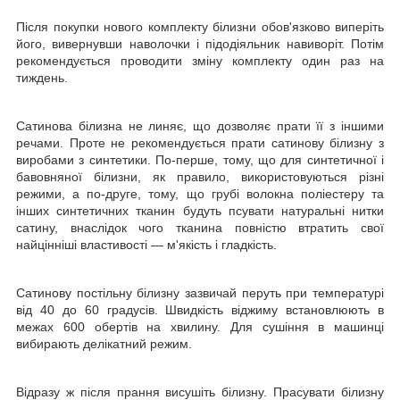
Після покупки нового комплекту білизни обов'язково виперіть
його, вивернувши наволочки і підодіяльник навиворіт. Потім
рекомендується проводити зміну комплекту один раз на
тиждень.
Сатинова білизна не линяє, що дозволяє прати її з іншими
речами. Проте не рекомендується прати сатинову білизну з
виробами з синтетики. По-перше, тому, що для синтетичної і
бавовняної білизни, як правило, використовуються різні
режими, а по-друге, тому, що грубі волокна поліестеру та
інших синтетичних тканин будуть псувати натуральні нитки
сатину, внаслідок чого тканина повністю втратить свої
найцінніші властивості ― м'якість і гладкість.
Сатинову постільну білизну зазвичай перуть при температурі
від 40 до 60 градусів. Швидкість віджиму встановлюють в
межах 600 обертів на хвилину. Для сушіння в машинці
вибирають делікатний режим.
Відразу ж після прання висушіть білизну. Прасувати білизну