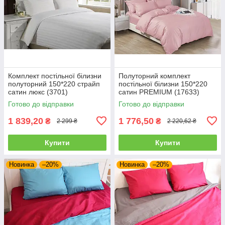
Комплект постільної білизни
Полуторний комплект
полуторний 150*220 страйп
постільної білизни 150*220
сатин люкс (3701)
сатин PREMIUM (17633)
Готово до відправки
Готово до відправки
1 839,20
1 776,50
₴
₴
2 299 ₴
2 220,62 ₴
Купити
Купити
Новинка
–20%
Новинка
–20%