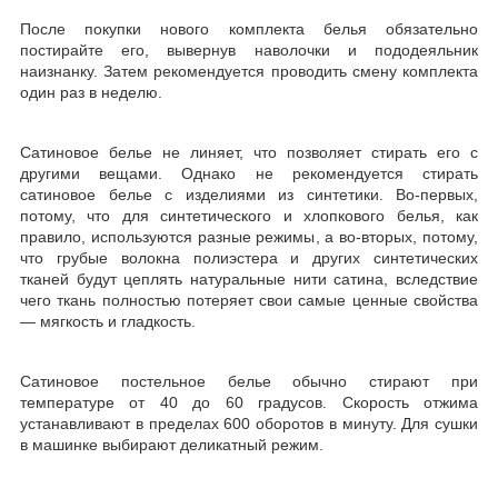
После покупки нового комплекта белья обязательно
постирайте его, вывернув наволочки и пододеяльник
наизнанку. Затем рекомендуется проводить смену комплекта
один раз в неделю.
Сатиновое белье не линяет, что позволяет стирать его с
другими вещами. Однако не рекомендуется стирать
сатиновое белье с изделиями из синтетики. Во-первых,
потому, что для синтетического и хлопкового белья, как
правило, используются разные режимы, а во-вторых, потому,
что грубые волокна полиэстера и других синтетических
тканей будут цеплять натуральные нити сатина, вследствие
чего ткань полностью потеряет свои самые ценные свойства
— мягкость и гладкость.
Сатиновое постельное белье обычно стирают при
температуре от 40 до 60 градусов. Скорость отжима
устанавливают в пределах 600 оборотов в минуту. Для сушки
в машинке выбирают деликатный режим.