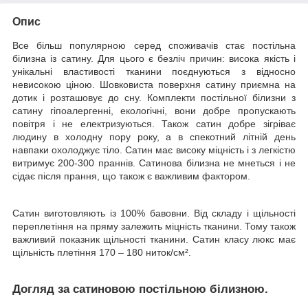
Опис
Все більш популярною серед споживачів стає постільна
білизна із сатину. Для цього є безліч причин: висока якість і
унікальні властивості тканини поєднуються з відносно
невисокою ціною. Шовковиста поверхня сатину приємна на
дотик і розташовує до сну. Комплекти постільної білизни з
сатину гіпоалергенні, екологічні, вони добре пропускають
повітря і не електризуються. Також сатин добре зігріває
людину в холодну пору року, а в спекотний літній день
навпаки охолоджує тіло. Сатин має високу міцність і з легкістю
витримує 200-300 праннів. Сатинова білизна не мнеться і не
сідає після прання, що також є важливим фактором.
Сатин виготовляють із 100% бавовни. Від складу і щільності
переплетіння на пряму залежить міцність тканини. Тому також
важливий показник щільності тканини. Сатин класу люкс має
щільність плетіння 170 – 180 ниток/см².
Догляд за сатиновою постільною білизною.