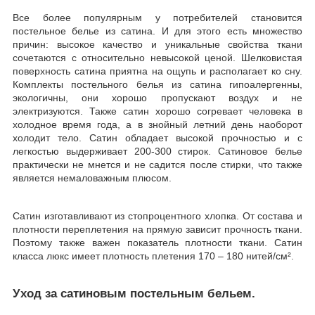
Все более популярным у потребителей становится
постельное белье из сатина. И для этого есть множество
причин: высокое качество и уникальные свойства ткани
сочетаются с относительно невысокой ценой. Шелковистая
поверхность сатина приятна на ощупь и располагает ко сну.
Комплекты постельного белья из сатина гипоалергенны,
экологичны, они хорошо пропускают воздух и не
электризуются. Также сатин хорошо согревает человека в
холодное время года, а в знойный летний день наоборот
холодит тело. Сатин обладает высокой прочностью и с
легкостью выдерживает 200-300 стирок. Сатиновое белье
практически не мнется и не садится после стирки, что также
является немаловажным плюсом.
Сатин изготавливают из стопроцентного хлопка. От состава и
плотности переплетения на прямую зависит прочность ткани.
Поэтому также важен показатель плотности ткани. Сатин
класса люкс имеет плотность плетения 170 – 180 нитей/см².
Уход за сатиновым постельным бельем.