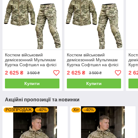
Костюм військовий
Костюм військовий
Кост
демісезонний Мультикам
демісезонний Мультикам
демі
Куртка Софтшел на флісі
Куртка Софтшел на флісі
Курт
та Штани ріпстоп з
та Штани ріпстоп з
та Ш
2 625
2 625
2 6
₴
₴
3 500 ₴
3 500 ₴
наколінниками Розмір L
наколінниками Розмір S
нако
Купити
Купити
Акційні пропозиції та новинки
РОЗПРОДАЖ
–40%
Хіт
–40%