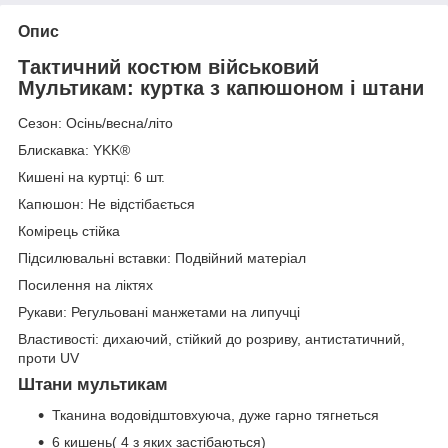
Опис
Тактичний костюм військовий
Мультикам: куртка з капюшоном і штани
Сезон: Осінь/весна/літо
Блискавка: YKK®
Кишені на куртці: 6 шт.
Капюшон: Не відстібається
Комірець стійка
Підсилювальні вставки: Подвійний матеріал
Посилення на ліктях
Рукави: Регульовані манжетами на липучці
Властивості: дихаючий, стійкий до розриву, антистатичний,
проти UV
Штани мультикам
Тканина водовідштовхуюча, дуже гарно тягнеться
6 кишень( 4 з яких застібаються)