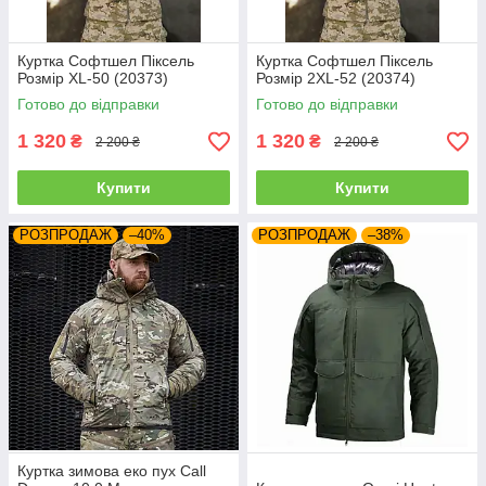
Куртка Софтшел Піксель
Куртка Софтшел Піксель
Розмір XL-50 (20373)
Розмір 2XL-52 (20374)
Готово до відправки
Готово до відправки
1 320
1 320
₴
₴
2 200 ₴
2 200 ₴
Купити
Купити
РОЗПРОДАЖ
–40%
РОЗПРОДАЖ
–38%
Куртка зимова еко пух Call