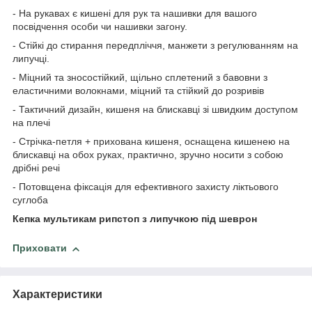
- На рукавах є кишені для рук та нашивки для вашого
посвідчення особи чи нашивки загону.
- Стійкі до стирання передпліччя, манжети з регулюванням на
липучці.
- Міцний та зносостійкий, щільно сплетений з бавовни з
еластичними волокнами, міцний та стійкий до розривів
- Тактичний дизайн, кишеня на блискавці зі швидким доступом
на плечі
- Стрічка-петля + прихована кишеня, оснащена кишенею на
блискавці на обох руках, практично, зручно носити з собою
дрібні речі
- Потовщена фіксація для ефективного захисту ліктьового
суглоба
Кепка мультикам рипстоп з липучкою під шеврон
Приховати
Характеристики