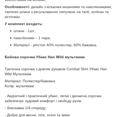
Особливості:
дизайн з кількома кишенями та наколінниками,
тактичні штани з регульованою липучкою на талії, колінах та
кісточках.
У комплект входить:
штани - 1шт.,
наколінники – 1 пара.
Матеріал - ріпстоп 40% поліестер, 60% бавовна;
Бойова сорочка Убакс Han Wild мультикам
Тактична сорочка з довгим рукавом Combat Shirt Убакс Han
Wild Мультикам
Матеріал: Поліестер/бавовна
Колір: мультикам
- Акуратний і практичний убакс, легка і дихаюча сорочка
забезпечує чудовий комфорт і свободу рухів.
- блискавка 1/4 спереду;
- Добре для весни, літа, осені та зими