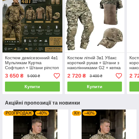
Костюм демісезонний 4в1
Костюм літній 3в1 Убакс
Кост
Мультикам Куртка
короткий рукав + Штани з
коро
Софтшел + Штани ріпстоп
наколінниками G2 + кепка
нако
з наколінниками + Убакс
XL
2XL
3 650
2 720
2 7
₴
₴
5 000 ₴
3 400 ₴
3XL (23396)
Купити
Купити
Акційні пропозиції та новинки
РОЗПРОДАЖ
–40%
Хіт
–40%