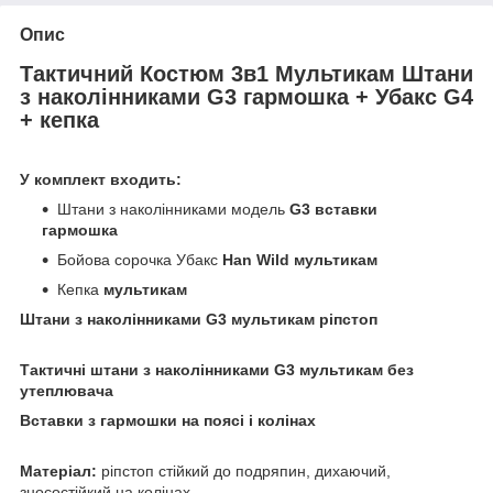
Опис
Тактичний Костюм 3в1 Мультикам Штани
з наколінниками G3 гармошка + Убакс G4
+ кепка
У комплект входить:
Штани з наколінниками модель
G3
вставки
гармошка
Бойова сорочка Убакс
Han Wild мультикам
Кепка
мультикам
Штани з наколінниками G3 мультикам ріпстоп
Тактичні штани з наколінниками G3 мультикам без
утеплювача
Вставки з гармошки на поясі і колінах
Матеріал:
ріпстоп стійкий до подряпин, дихаючий,
зносостійкий на колінах,