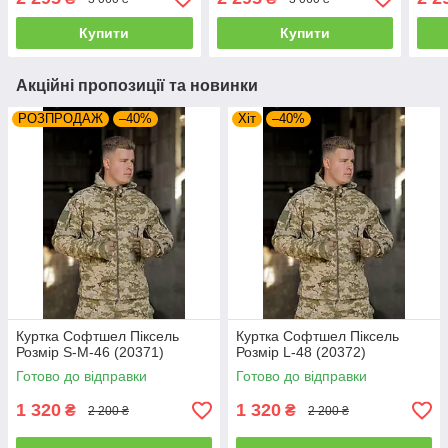
Купити
Купити
Акційні пропозиції та новинки
РОЗПРОДАЖ
–40%
Хіт
–40%
Куртка Софтшел Піксель
Куртка Софтшел Піксель
Розмір S-M-46 (20371)
Розмір L-48 (20372)
Готово до відправки
Готово до відправки
1 320
1 320
₴
₴
2 200 ₴
2 200 ₴