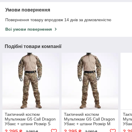
Умови повернення
Повернення товару впродовж 14 днів за домовленістю
Всі умови повернення
Подібні товари компанії
Тактичний костюм
Тактичний костюм
Такт
Мультикам G5 Call Dragon
Мультикам G5 Call Dragon
Муль
Убакс + штани Розмір S
Убакс + штани Розмір M
Убак
(24766)
(24767)
(247
2 295
2 295
2 2
₴
₴
3 060 ₴
3 060 ₴