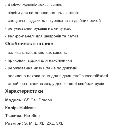
- 4 місткі функціональні кишені
- відсіки для встановлення налокітників
- спеціальні відсіки для турнікетів та дрібних речей
- регулювання рукавів на липучках
- велкро-панелі для шевронів та патчів
Особливості штанів
- велика кількість містких кишень
- приховані відсіки для наколінників
- регулювання низу штанів по довжині
- посилена пахова зона для підвищеної зносостійкості
- стрейчова тканина ззаду для кращої свободи рухів
Характеристики
Модель:
G5 Call Dragon
Колір:
Multicam
Тканина:
Rip-Stop
Розміри:
S, M, L, XL, 2XL, 3XL