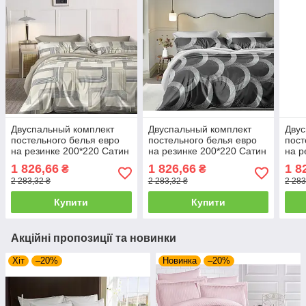
Двуспальный комплект
Двуспальный комплект
Двус
постельного белья евро
постельного белья евро
пост
на резинке 200*220 Сатин
на резинке 200*220 Сатин
на р
Люкс 24910
Люкс 24911
Люк
1 826,66
1 826,66
1 8
₴
₴
2 283,32 ₴
2 283,32 ₴
2 283
Купити
Купити
Акційні пропозиції та новинки
Хіт
–20%
Новинка
–20%