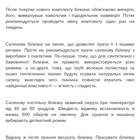
Після покупки нового комплекту білизни обов'язково виперіть
його, вивернувши наволочки і підодіяльник навиворіт. Потім
рекомендується проводити зміну комплекту один раз на
тиждень.
Сатинова білизна не линяє, що дозволяє прати її з іншими
речами. Проте не рекомендується прати сатинову білизну з
виробами з синтетики. По-перше, тому, що для синтетичної і
бавовняної білизни, як правило, використовуються різні
режими, а по-друге, тому, що грубі волокна поліестеру та
інших синтетичних тканин будуть псувати натуральні нитки
сатину, внаслідок чого тканина повністю втратить свої
найцінніші властивості ― м'якість і гладкість.
Сатинову постільну білизну зазвичай перуть при температурі
від 40 до 60 градусів. Швидкість віджиму встановлюють в
межах 600 обертів на хвилину. Для сушіння в машинці
вибирають делікатний режим.
Відразу ж після прання висушіть білизну. Прасувати білизну