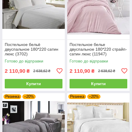
Постельное бельё
Постельное белье
двуспальное 180*220 сатин
двуспальное 180*220 страйп-
люкс (3702)
сатин люкс (11947)
Готово до відправки
Готово до відправки
2 110,90
2 110,90
₴
₴
2 638,62 ₴
2 638,62 ₴
Купити
Купити
Резинка
–20%
Резинка
–20%