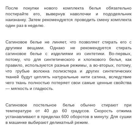
После покупки нового комплекта белья обязательно
постирайте его, вывернув наволочки и пододеяльник
наизнанку. Затем рекомендуется проводить смену комплекта
один раз в неделю.
Сатиновое белье не линяет, что позволяет стирать его с
другими вещами. Однако не рекомендуется стирать
сатиновое белье с изделиями из синтетики. Во-первых,
потому, что для синтетического и хлопкового белья, как
правило, используются разные режимы, а во-вторых, потому,
что грубые волокна полиэстера и других синтетических
тканей будут цеплять натуральные нити сатина, вследствие
чего ткань полностью потеряет свои самые ценные свойства
— мягкость и гладкость.
Сатиновое постельное белье обычно стирают при
температуре от 40 до 60 градусов. Скорость отжима
устанавливают в пределах 600 оборотов в минуту. Для сушки
в машинке выбирают деликатный режим.