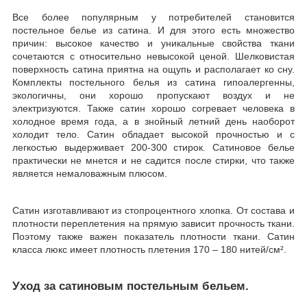
Все более популярным у потребителей становится
постельное белье из сатина. И для этого есть множество
причин: высокое качество и уникальные свойства ткани
сочетаются с относительно невысокой ценой. Шелковистая
поверхность сатина приятна на ощупь и располагает ко сну.
Комплекты постельного белья из сатина гипоалергенны,
экологичны, они хорошо пропускают воздух и не
электризуются. Также сатин хорошо согревает человека в
холодное время года, а в знойный летний день наоборот
холодит тело. Сатин обладает высокой прочностью и с
легкостью выдерживает 200-300 стирок. Сатиновое белье
практически не мнется и не садится после стирки, что также
является немаловажным плюсом.
Сатин изготавливают из стопроцентного хлопка. От состава и
плотности переплетения на прямую зависит прочность ткани.
Поэтому также важен показатель плотности ткани. Сатин
класса люкс имеет плотность плетения 170 – 180 нитей/см².
Уход за сатиновым постельным бельем.