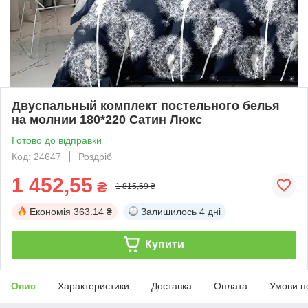
Двуспальный комплект постельного белья
на молнии 180*220 Сатин Люкс
Готово до відправки
Код: 24647
Роздріб
1 452,55
₴
1 815,69 ₴
Економія
363.14 ₴
Залишилось
4 дні
Купити
Опис
Характеристики
Доставка
Оплата
Умови п