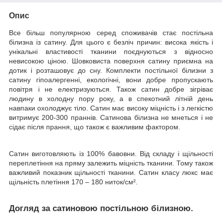
Опис
Все більш популярною серед споживачів стає постільна
білизна із сатину. Для цього є безліч причин: висока якість і
унікальні властивості тканини поєднуються з відносно
невисокою ціною. Шовковиста поверхня сатину приємна на
дотик і розташовує до сну. Комплекти постільної білизни з
сатину гіпоалергенні, екологічні, вони добре пропускають
повітря і не електризуються. Також сатин добре зігріває
людину в холодну пору року, а в спекотний літній день
навпаки охолоджує тіло. Сатин має високу міцність і з легкістю
витримує 200-300 праннів. Сатинова білизна не мнеться і не
сідає після прання, що також є важливим фактором.
Сатин виготовляють із 100% бавовни. Від складу і щільності
переплетіння на пряму залежить міцність тканини. Тому також
важливий показник щільності тканини. Сатин класу люкс має
щільність плетіння 170 – 180 ниток/см².
Догляд за сатиновою постільною білизною.