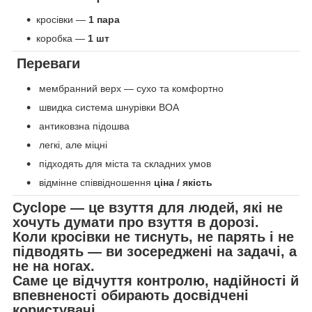
кросівки —
1 пара
коробка —
1 шт
Переваги
мембранний верх — сухо та комфортно
швидка система шнурівки BOA
антиковзна підошва
легкі, але міцні
підходять для міста та складних умов
відмінне співвідношення
ціна / якість
Cyclope
— це взуття для людей, які не
хочуть думати про взуття в дорозі.
Коли кросівки не тиснуть, не парять і не
підводять —
ви зосереджені на задачі, а
не на ногах
.
Саме це відчуття контролю, надійності й
впевненості обирають досвідчені
користувачі.