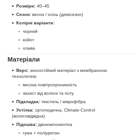
Розміри:
40–45
Сезон:
весна / осінь (демісезон)
Колірні варіанти:
чорний
койот
олива
Матеріали
Верх:
зносостійкий матеріал з мембранною
технологією
висока повітропроникність
захист від вологи та поту
Підкладка:
текстиль / мікрофібра
Устілка:
ортопедична, Climate-Control
(вологовідвідна)
Підошва:
двокомпонентна
гума + поліуретан