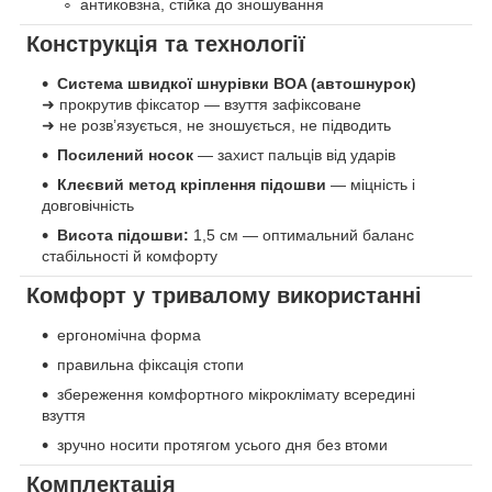
антиковзна, стійка до зношування
Конструкція та технології
Система швидкої шнурівки BOA (автошнурок)
➜ прокрутив фіксатор — взуття зафіксоване
➜ не розв’язується, не зношується, не підводить
Посилений носок
— захист пальців від ударів
Клеєвий метод кріплення підошви
— міцність і
довговічність
Висота підошви:
1,5 см — оптимальний баланс
стабільності й комфорту
Комфорт у тривалому використанні
ергономічна форма
правильна фіксація стопи
збереження комфортного мікроклімату всередині
взуття
зручно носити протягом усього дня без втоми
Комплектація