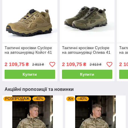
Тактичні кросівки Cyclope
Тактичні кросівки Cyclope
Такт
на автошнурівці Койот 41
на автошнурівці Олива 41
на а
2 109,75
2 109,75
2 1
₴
₴
2 813 ₴
2 813 ₴
Купити
Купити
Акційні пропозиції та новинки
РОЗПРОДАЖ
–40%
Хіт
–40%