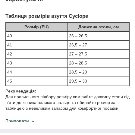
Таблиця розмірів взуття Cyclope
Розмір (EU)
Довжина стопи, см
40
26 – 26,5
41
26,5 – 27
42
27 – 27,5
43
28 – 28,5
44
28,5 – 29
45
29,5 – 30
Рекомендація:
Для правильного підбору розміру виміряйте довжину стопи від
п’яти до кінчика великого пальця та обирайте розмір за
таблицею з невеликим запасом для комфортної посадки.
Приховати