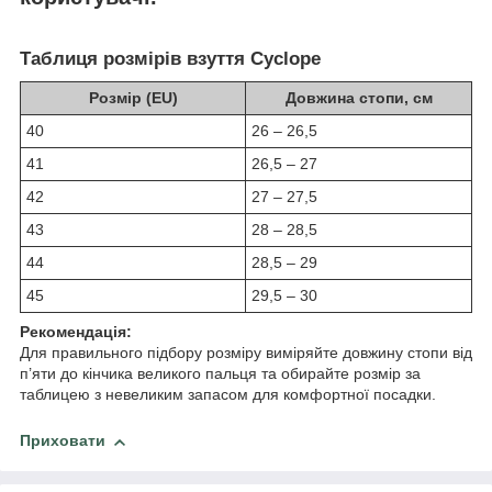
Таблиця розмірів взуття Cyclope
Розмір (EU)
Довжина стопи, см
40
26 – 26,5
41
26,5 – 27
42
27 – 27,5
43
28 – 28,5
44
28,5 – 29
45
29,5 – 30
Рекомендація:
Для правильного підбору розміру виміряйте довжину стопи від
п’яти до кінчика великого пальця та обирайте розмір за
таблицею з невеликим запасом для комфортної посадки.
Приховати