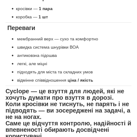
кросівки —
1 пара
коробка —
1 шт
Переваги
мембранний верх — сухо та комфортно
швидка система шнурівки BOA
антиковзна підошва
легкі, але міцні
підходять для міста та складних умов
відмінне співвідношення
ціна / якість
Cyclope
— це взуття для людей, які не
хочуть думати про взуття в дорозі.
Коли кросівки не тиснуть, не парять і не
підводять —
ви зосереджені на задачі, а
не на ногах
.
Саме це відчуття контролю, надійності й
впевненості обирають досвідчені
користувачі.