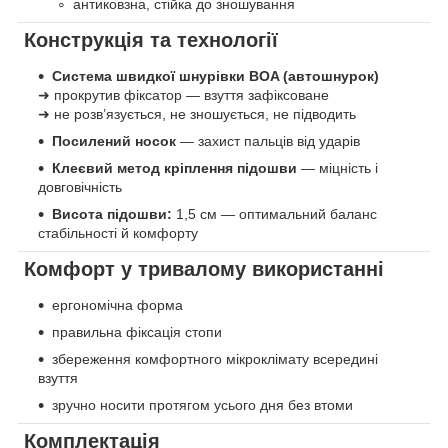
антиковзна, стійка до зношування
Конструкція та технології
Система швидкої шнурівки BOA (автошнурок)
➜ прокрутив фіксатор — взуття зафіксоване
➜ не розв’язується, не зношується, не підводить
Посилений носок
— захист пальців від ударів
Клеєвий метод кріплення підошви
— міцність і
довговічність
Висота підошви:
1,5 см — оптимальний баланс
стабільності й комфорту
Комфорт у тривалому використанні
ергономічна форма
правильна фіксація стопи
збереження комфортного мікроклімату всередині
взуття
зручно носити протягом усього дня без втоми
Комплектація