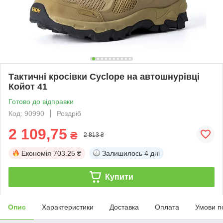
Тактичні кросівки Cyclope на автошнурівці
Койот 41
Готово до відправки
Код: 90990
Роздріб
2 109,75
₴
2 813 ₴
Економія
703.25 ₴
Залишилось
4 дні
Купити
Опис
Характеристики
Доставка
Оплата
Умови п