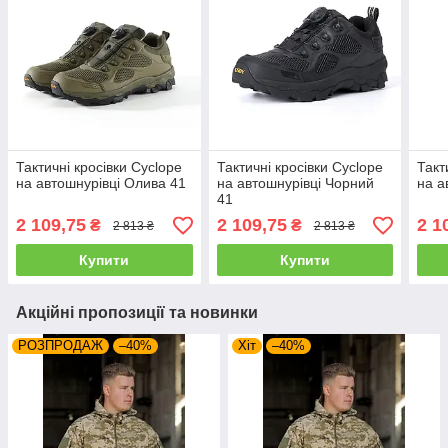
Тактичні кросівки Cyclope
Тактичні кросівки Cyclope
Такт
на автошнурівці Олива 41
на автошнурівці Чорний
на а
41
2 109,75
2 109,75
2 1
₴
₴
2 813 ₴
2 813 ₴
Купити
Купити
Акційні пропозиції та новинки
РОЗПРОДАЖ
–40%
Хіт
–40%