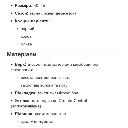
Розміри:
40–45
Сезон:
весна / осінь (демісезон)
Колірні варіанти:
чорний
койот
олива
Матеріали
Верх:
зносостійкий матеріал з мембранною
технологією
висока повітропроникність
захист від вологи та поту
Підкладка:
текстиль / мікрофібра
Устілка:
ортопедична, Climate-Control
(вологовідвідна)
Підошва:
двокомпонентна
гума + поліуретан