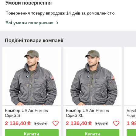
Умови повернення
Повернення товару впродовж 14 днів за домовленістю
Всі умови повернення
Подібні товари компанії
Бомбер US Air Forces
Бомбер US Air Forces
Бомб
Сірий S
Сірий XL
Чорн
2 136,40
2 136,40
1 9
₴
₴
3 052 ₴
3 052 ₴
Купити
Купити