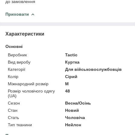
до замовлення
Приховати
Характеристики
Основні
Виробник
Tactic
Вид виробу
Куртка
Категорії
Для військовослужбовців
Колір
Сірий
Міжнародний розмір
M
Розмір чоловічого одягу
48
(UA)
Сезон
Весна/Осінь
Стан
Новий
Стать
Чоловіча
Тип тканини
Нейлон