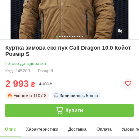
Куртка зимова еко пух Call Dragon 10.0 Койот
Розмір S
Готово до відправки
Код: 245200
Роздріб
2 993
₴
4 100 ₴
Економія
1107 ₴
Залишилось
5 днів
Купити
Опис
Характеристики
Доставка
Оплата
Умови п