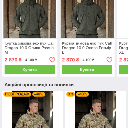
Куртка зимова еко пух Call
Куртка зимова еко пух Call
Курт
Dragon 10.0 Олива Розмір
Dragon 10.0 Олива Розмір
Drag
M
L
XL
2 870
2 870
2 8
₴
₴
4 100 ₴
4 100 ₴
Купити
Купити
Акційні пропозиції та новинки
РОЗПРОДАЖ
–40%
Хіт
–40%