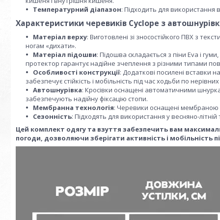
кишеня і внутрішня кишеня.
Температурний діапазон
: Підходить для використання 
Характеристики черевиків Cyclope з автошнурів
Матеріал верху
: Виготовлені зі зносостійкого ПВХ з тек
ногам «дихати».
Матеріал підошви
: Підошва складається з піни Eva і гуми
протектор гарантує надійне зчеплення з різними типами по
Особливості конструкції
: Додаткові посилені вставки на
забезпечує стійкість і мобільність під час ходьби по нерівних
Автошнурівка
: Кросівки оснащені автоматичними шнурка
забезпечують надійну фіксацію стопи.
Мембранна технологія
: Черевики оснащені мембраною д
Сезонність
: Підходять для використання у весняно-літній 
Цей комплект одягу та взуття забезпечить вам максимал
погоди, дозволяючи зберігати активність і мобільність пі