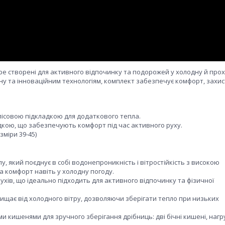
lope створені для активного відпочинку та подорожей у холодну й про
у та інноваційним технологіям, комплект забезпечує комфорт, захис
флісовою підкладкою для додаткового тепла.
адкою, що забезпечують комфорт під час активного руху.
зміри 39-45)
у, який поєднує в собі водонепроникність і вітростійкість з високою
а комфорт навіть у холодну погоду.
ухів, що ідеально підходить для активного відпочинку та фізичної
ахищає від холодного вітру, дозволяючи зберігати тепло при низьких
и кишенями для зручного зберігання дрібниць: дві бічні кишені, наг