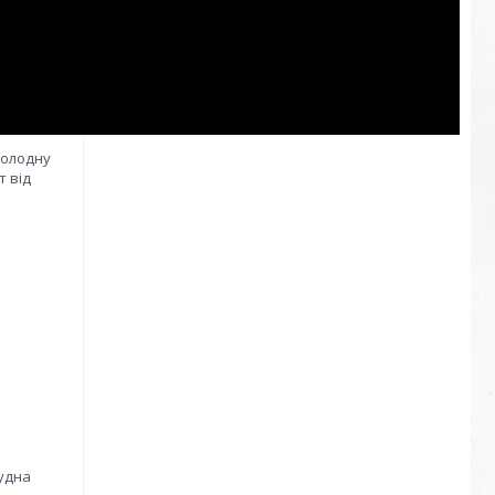
холодну
т від
рудна