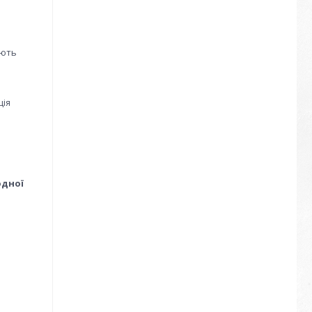
яють
ція
одної