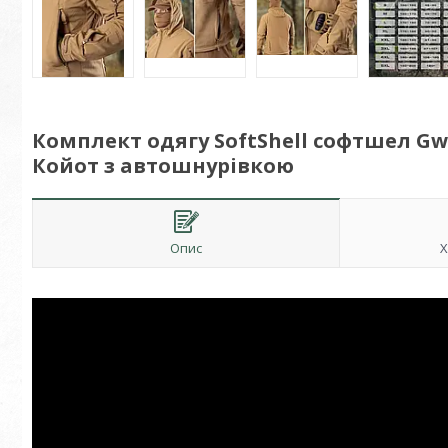
Комплект одягу SoftShell софтшел Gwi
Койот з автошнурівкою
Опис
Х