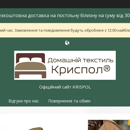
езкоштовна доставка на постільну білизну на суму від 30
ий час. Замовлення та повідомлення будуть оброблені з 12:00 найближ
вул. Свободи 48, Хмельницький, У
Офіційний сайт KRISPOL
Відгуки про нас
Повернення та обмін