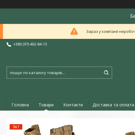
Б
Зараз у компанії неробоч
+380 (97) 462-84-13
Головна
Товари
Контакти
Доставка та оплата
3в1