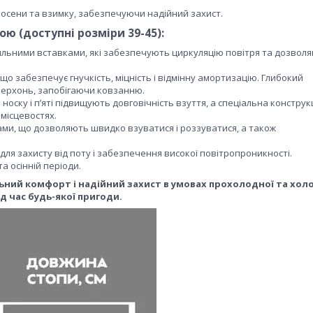
восени та взимку, забезпечуючи надійний захист.
кою
(доступні розміри 39-45):
стильними вставками, які забезпечують циркуляцію повітря та дозвол
, що забезпечує гнучкість, міцність і відмінну амортизацію. Глибокий
верхонь, запобігаючи ковзанню.
 носку і п’яті підвищують довговічність взуття, а спеціальна конструк
 місцевостях.
ми, що дозволяють швидко взуватися і роззуватися, а також
ля захисту від поту і забезпечення високої повітропроникності.
та осінній періоди.
ьний комфорт і надійний захист в умовах прохолодної та хол
д час будь-якої пригоди.