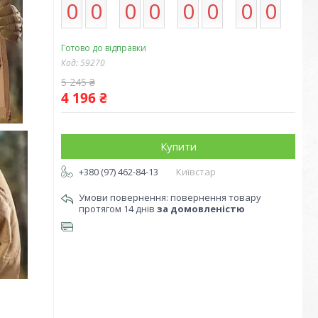
0
0
0
0
0
0
0
0
Готово до відправки
Код:
59270
5 245 ₴
4 196 ₴
Купити
+380 (97) 462-84-13
Київстар
повернення товару
протягом 14 днів
за домовленістю