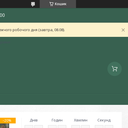
Кошик
00
чого робочого дня (завтра, 08.08).
країна
Днів
Годин
Хвилин
Секунд
–20%