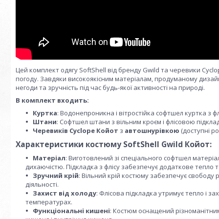
Цей комплект одягу SoftShell від бренду Gwild та черевики Cyc
погоду. Завдяки високоякісним матеріалам, продуманому дизайн
негоди та зручність під час будь-якої активності на природі.
В комплект входить:
Куртка
: Водонепроникна і вітростійка софтшел куртка з 
Штани
: Софтшел штани з вільним кроєм і флісовою підкл
Черевиків Cyclope
Койот
з
автошнурівкою
(доступні ро
Характеристики костюму SoftShell Gwild Койот:
Матеріал
: Виготовлений зі спеціального софтшел матеріал
дихаючістю. Підкладка з флісу забезпечує додаткове тепло т
Зручний крій
: Вільний крій костюму забезпечує свободу р
діяльності.
Захист від холоду
: Флісова підкладка утримує тепло і з
температурах.
Функціональні кишені
: Костюм оснащений різноманітним