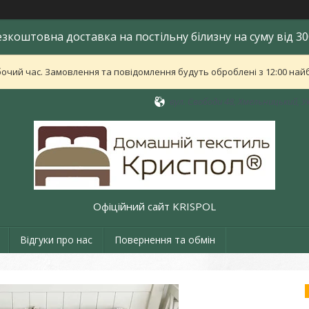
езкоштовна доставка на постільну білизну на суму від 30
бочий час. Замовлення та повідомлення будуть оброблені з 12:00 найб
вул. Свободи 48, Хмельницький, У
Офіційний сайт KRISPOL
Відгуки про нас
Повернення та обмін