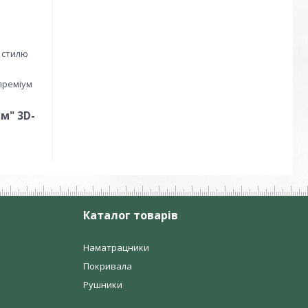
є стилю
 преміум
м" 3D-
Каталог товарів
Наматрацники
Покривала
Рушники