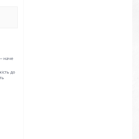
 — наче
кість до
ть