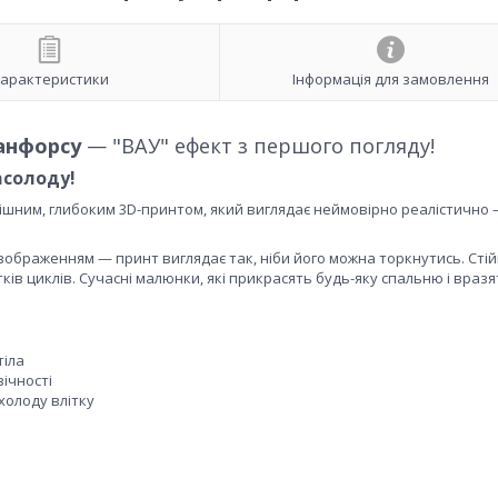
арактеристики
Інформація для замовлення
анфорсу
— "ВАУ" ефект з першого погляду!
асолоду!
кішним, глибоким 3D-принтом, який виглядає неймовірно реалістично
 зображенням — принт виглядає так, ніби його можна торкнутись. Стій
ів циклів. Сучасні малюнки, які прикрасять будь-яку спальню і вразя
тіла
вічності
холоду влітку