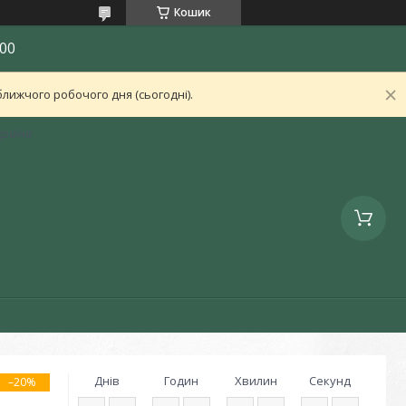
Кошик
00
лижчого робочого дня (сьогодні).
країна
Днів
Годин
Хвилин
Секунд
–20%