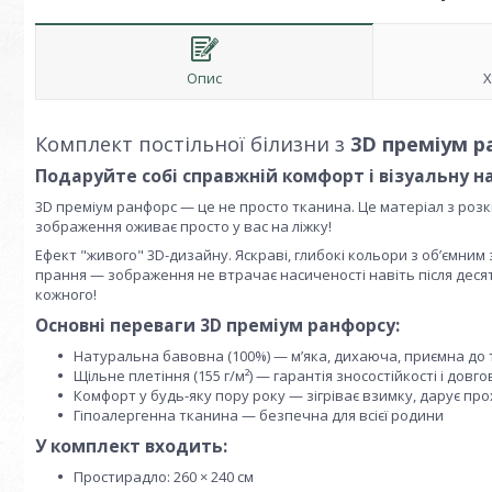
Опис
Х
Комплект постільної білизни з
3D преміум р
Подаруйте собі справжній комфорт і візуальну н
3D преміум ранфорс — це не просто тканина. Це матеріал з роз
зображення оживає просто у вас на ліжку!
Ефект "живого" 3D-дизайну. Яскраві, глибокі кольори з об’ємним
прання — зображення не втрачає насиченості навіть після десятк
кожного!
Основні переваги 3D преміум ранфорсу:
Натуральна бавовна (100%) — м’яка, дихаюча, приємна до 
Щільне плетіння (155 г/м²) — гарантія зносостійкості і довго
Комфорт у будь-яку пору року — зігріває взимку, дарує про
Гіпоалергенна тканина — безпечна для всієї родини
У комплект входить:
Простирадло: 260 × 240 см