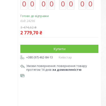
0
0
0
0
0
0
0
0
Готово до відправки
Код:
24296
3 474,62 ₴
2 779,70 ₴
Купити
+380 (97) 462-84-13
Київстар
повернення товару
протягом 14 днів
за домовленістю