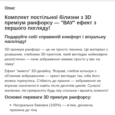
Опис
Комплект постільної білизни з
3D
преміум ранфорсу
— "ВАУ" ефект з
першого погляду!
Подаруйте собі справжній комфорт і візуальну
насолоду!
3D преміум ранфорс — це не просто тканина. Це матеріал з
розкішним, глибоким 3D-принтом, який виглядає неймовірно
реалістично — наче зображення оживає просто у вас на
ліжку!
Ефект "живого" 3D-дизайну. Яскраві, глибокі кольори з
об’ємним зображенням — принт виглядає так, ніби його
можна торкнутись. Стійкість до прання — зображення не
втрачає насиченості навіть після десятків циклів. Сучасні
малюнки, які прикрасять будь-яку спальню і вразять кожного!
Основні переваги 3D преміум ранфорсу:
Натуральна бавовна (100%) — м’яка, дихаюча,
приємна до тіла