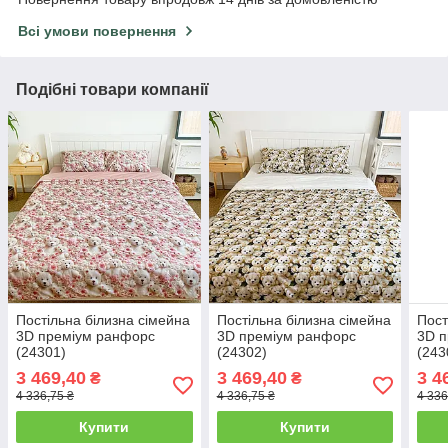
Всі умови повернення
Подібні товари компанії
Постільна білизна сімейна
Постільна білизна сімейна
Пост
3D преміум ранфорс
3D преміум ранфорс
3D 
(24301)
(24302)
(243
3 469,40
3 469,40
3 4
₴
₴
4 336,75 ₴
4 336,75 ₴
4 336
Купити
Купити