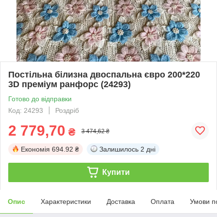
Постільна білизна двоспальна євро 200*220
3D преміум ранфорс (24293)
Готово до відправки
Код: 24293
Роздріб
2 779,70
₴
3 474,62 ₴
Економія
694.92 ₴
Залишилось
2 дні
Купити
Опис
Характеристики
Доставка
Оплата
Умови п