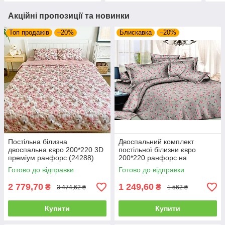
Акційні пропозиції та новинки
Топ продажів
–20%
Блискавка
–20%
Постільна білизна
Двоспальний комплект
двоспальна євро 200*220 3D
постільної білизни євро
преміум ранфорс (24288)
200*220 ранфорс на
блискавці (24192)
Готово до відправки
Готово до відправки
2 779,70
1 249,60
₴
₴
3 474,62 ₴
1 562 ₴
Купити
Купити