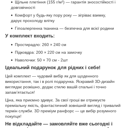
Щільне плетіння (155 г/м²) — гарантія зносостійкості і
довговічності
Комфорт у будь-яку пору року — зігріває взимку,
дарує прохолоду влітку
Гіпоалергенна тканина — безпечна для всієї родини
У комплект входить:
Простирадло: 260 × 240 см
Підковдра: 200 × 220 см на замочку
Наволочки: 50 × 70 см - 2шт
Ідеальний подарунок для рідних і себе!
Цей комплект — чудовий вибір як для щоденного
використання, так і в ролі подарунка. Яскравий 3D-дизайн
виглядає розкішно, додає стилю вашій спальні і точно
запам’ятається!
Ціна, яка приємно здивує. За свої гроші ви отримуєте
преміальну якість, фантастичний зовнішній вигляд і тривалий
термін служби. 3D преміум ранфорс — це вибір розумного
покупця!
Не відкладайте — замовляйте вже сьогодні і