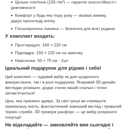
Щільне плетіння (155 г/м²) — гарантія зносостійкості і
довговічності
Комфорт у будь-яку пору року — зігріває взимку,
дарує прохолоду влітку
Гіпоалергенна тканина — безпечна для всієї родини
У комплект входить:
Простирадло: 160 × 220 см
Підковдра: 150 × 220 см на замочку
Наволочки: 50 × 70 см - 2шт
Ідеальний подарунок для рідних і себе!
Цей комплект — чудовий вибір як для щоденного
використання, так і в ролі подарунка. Яскравий 3D-дизайн
виглядає розкішно, додає стилю вашій спальні і точно
запам’ятається!
Ціна, яка приємно здивує. За свої гроші ви отримуєте
преміальну якість, фантастичний зовнішній вигляд і тривалий
термін служби. 3D преміум ранфорс — це вибір розумного
покупця!
Не відкладайте — замовляйте вже сьогодні і