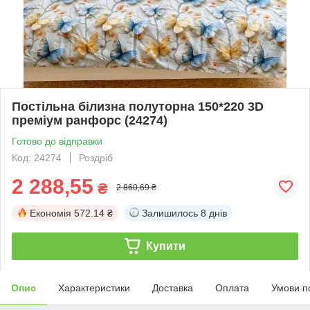
Постільна білизна полуторна 150*220 3D
преміум ранфорс (24274)
Готово до відправки
Код: 24274
Роздріб
2 288,55
₴
2 860,69 ₴
Економія
572.14 ₴
Залишилось
8 днів
Купити
Опис
Характеристики
Доставка
Оплата
Умови п