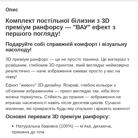
Опис
Комплект постільної білизни з
3D
преміум ранфорсу
— "ВАУ" ефект з
першого погляду!
Подаруйте собі справжній комфорт і візуальну
насолоду!
3D преміум ранфорс — це не просто тканина. Це матеріал з
розкішним, глибоким 3D-принтом, який виглядає неймовірно
реалістично — наче зображення оживає просто у вас на
ліжку!
Ефект "живого" 3D-дизайну. Яскраві, глибокі кольори з
об’ємним зображенням — принт виглядає так, ніби його
можна торкнутись. Стійкість до прання — зображення не
втрачає насиченості навіть після десятків циклів. Сучасні
малюнки, які прикрасять будь-яку спальню і вразять кожного!
Основні переваги 3D преміум ранфорсу:
Натуральна бавовна (100%) — м’яка, дихаюча,
приємна до тіла