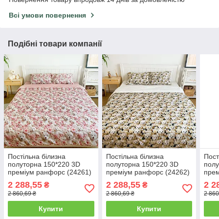
Всі умови повернення
Подібні товари компанії
Постільна білизна
Постільна білизна
Пост
полуторна 150*220 3D
полуторна 150*220 3D
полу
преміум ранфорс (24261)
преміум ранфорс (24262)
прем
2 288,55
2 288,55
2 2
₴
₴
2 860,69 ₴
2 860,69 ₴
2 860
Купити
Купити