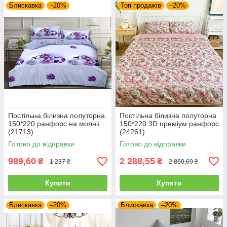
Блискавка
–20%
Топ продажів
–20%
Постільна білизна полуторна
Постільна білизна полуторна
150*220 ранфорс на молнії
150*220 3D преміум ранфорс
(21713)
(24261)
Готово до відправки
Готово до відправки
989,60
2 288,55
₴
₴
1 237 ₴
2 860,69 ₴
Купити
Купити
Блискавка
–20%
Блискавка
–20%