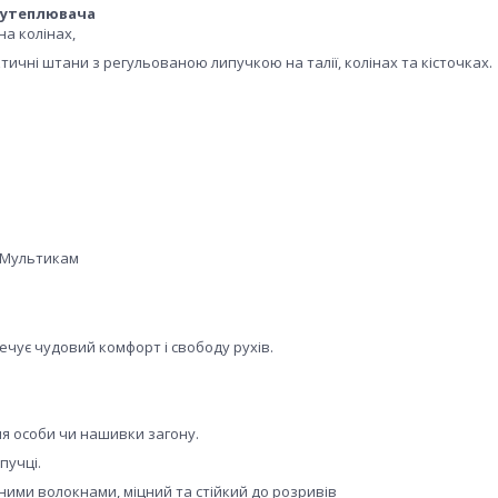
 утеплювача
на колінах,
тичні штани з регульованою липучкою на талії, колінах та кісточках.
d Мультикам
ечує чудовий комфорт і свободу рухів.
ня особи чи нашивки загону.
пучці.
чними волокнами, міцний та стійкий до розривів