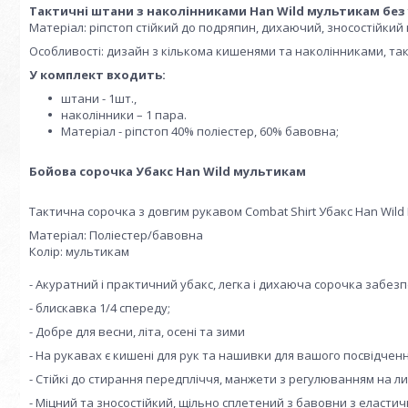
Тактичні штани з наколінниками Han Wild мультикам без
Матеріал: ріпстоп стійкий до подряпин, дихаючий, зносостійкий 
Особливості: дизайн з кількома кишенями та наколінниками, так
У комплект входить:
штани - 1шт.,
наколінники – 1 пара.
Матеріал - ріпстоп 40% поліестер, 60% бавовна;
Бойова сорочка Убакс Han Wild мультикам
Тактична сорочка з довгим рукавом Combat Shirt Убакс Han Wil
Матеріал: Поліестер/бавовна
Колір: мультикам
- Акуратний і практичний убакс, легка і дихаюча сорочка забезп
- блискавка 1/4 спереду;
- Добре для весни, літа, осені та зими
- На рукавах є кишені для рук та нашивки для вашого посвідчен
- Стійкі до стирання передпліччя, манжети з регулюванням на ли
- Міцний та зносостійкий, щільно сплетений з бавовни з еласти