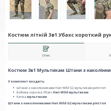
Костюм літній 3в1 Убакс короткий ру
Опис
Х
Костюм 3в1 Мультикам Штани з наколінник
У комплект входить:
Штани з наколінниками Han Wild G2 мультикам рипстоп
Бойова сорочка Убакс
Han Wild мультикам
Кепка
мультикам
Штани з наколінниками Han Wild G2 мультикам ріпстоп