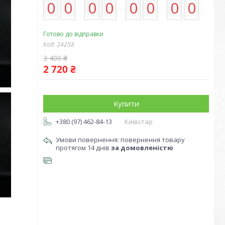
0
0
0
0
0
0
0
0
Готово до відправки
Код:
24258
3 400 ₴
2 720 ₴
Купити
+380 (97) 462-84-13
Київстар
повернення товару
протягом 14 днів
за домовленістю