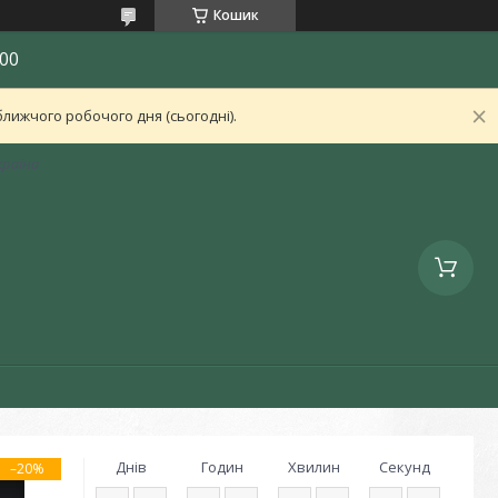
Кошик
00
лижчого робочого дня (сьогодні).
країна
Днів
Годин
Хвилин
Секунд
–20%