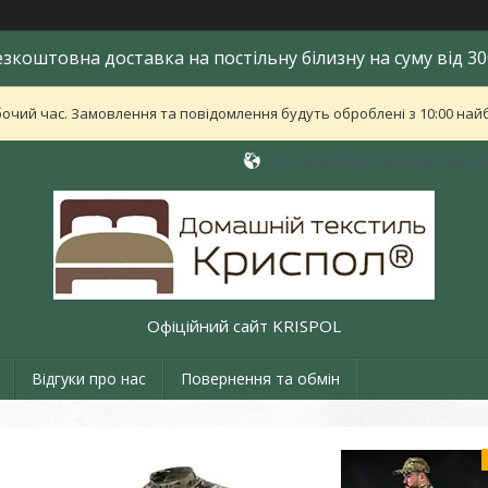
езкоштовна доставка на постільну білизну на суму від 30
бочий час. Замовлення та повідомлення будуть оброблені з 10:00 найб
вул. Свободи 48, Хмельницький, У
Офіційний сайт KRISPOL
Відгуки про нас
Повернення та обмін