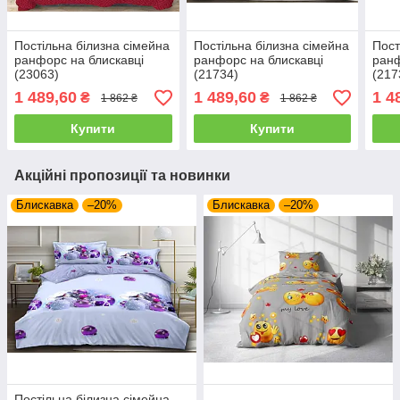
Постільна білизна сімейна
Постільна білизна сімейна
Пост
ранфорс на блискавці
ранфорс на блискавці
ранф
(23063)
(21734)
(217
1 489,60
1 489,60
1 4
₴
₴
1 862 ₴
1 862 ₴
Купити
Купити
Акційні пропозиції та новинки
Блискавка
–20%
Блискавка
–20%
Постільна білизна сімейна