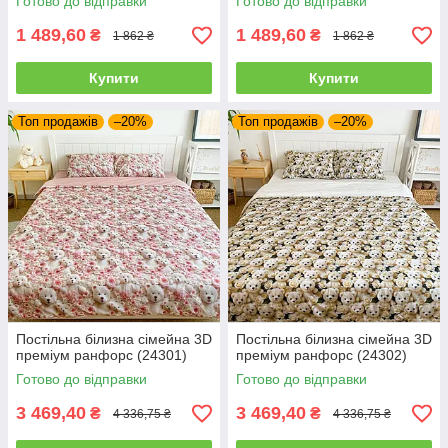
Готово до відправки
Готово до відправки
1 489,60
1 489,60
₴
₴
1 862 ₴
1 862 ₴
Купити
Купити
Топ продажів
–20%
Топ продажів
–20%
Постільна білизна сімейна 3D
Постільна білизна сімейна 3D
преміум ранфорс (24301)
преміум ранфорс (24302)
Готово до відправки
Готово до відправки
3 469,40
3 469,40
₴
₴
4 336,75 ₴
4 336,75 ₴