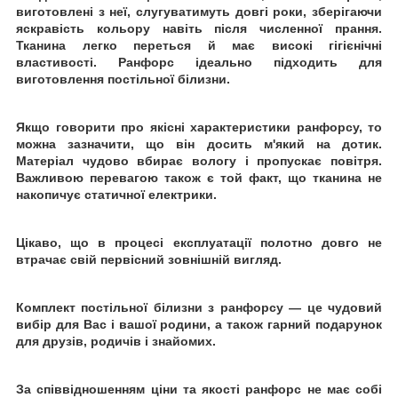
виготовлені з неї, слугуватимуть довгі роки, зберігаючи
яскравість кольору навіть після численної
прання.
Тканина легко переться й має високі гігієнічні
властивості. Ранфорс ідеально підходить для
виготовлення постільної білизни.
Якщо говорити про якісні характеристики ранфорсу, то
можна зазначити, що він досить м'який на дотик.
Матеріал чудово вбирає вологу і пропускає повітря.
Важливою перевагою також є той факт, що тканина не
накопичує статичної електрики.
Цікаво, що в процесі експлуатації полотно довго не
втрачає свій первісний зовнішній вигляд.
Комплект постільної білизни з ранфорсу
— це чудовий
вибір для Вас і вашої родини, а також гарний подарунок
для друзів, родичів і знайомих.
За співвідношенням ціни та якості ранфорс не має собі