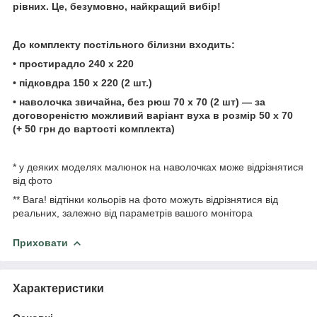
рівних. Це, безумовно, найкращий вибір!
До комплекту постільного
білизни
входить:
• простирадло
240 х 220
• підковдра 150 х 220 (2 шт.)
• наволочка звичайна, без рюш 70 х 70 (2 шт) — за
договореністю можливий варіант вуха в розмір 50 х
70
(+ 50 грн до вартості
комплекта)
* у деяких моделях малюнок на наволочках може відрізнятися
від фото
** Вага! відтінки кольорів на фото можуть відрізнятися від
реальних, залежно від параметрів вашого монітора
Приховати
Характеристики