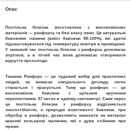
Опис
Постільна білизна виготовлена з високоякісних
матеріалів ― ранфорсу та бязі класу люкс. Це натуральні
бавовняні тканини (вміст бавовни 98-100%), які здатні
підлаштовуватися під температуру повітря в приміщенні.
У зимовий час постільна білизна з ранфорса допомагає
зігрітися, а в літній час вона допомагає створювати
відчуття прохолоди.
Тканина Ранфорс ― це чудовий вибір для практичних
людей, не вимагає спеціального догляду, легко
стірається і прасується. Тому що ранфорс ― це
високоякісна бавовна з щільним крученим
переплетінням: 57 ниток в одному сантиметрі.
Саме через
це постільна білизна з ранфорсу відрізняється
зносостійкістю, а природні властивості бавовни, при
обробці в ранфорс, дозволяють наносити на матеріал
красиві кольорові малюнки, які є дуже стійкими при
пранні.