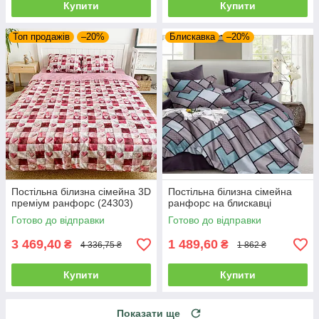
Купити
Купити
Топ продажів
–20%
Блискавка
–20%
Постільна білизна сімейна 3D
Постільна білизна сімейна
преміум ранфорс (24303)
ранфорс на блискавці
Готово до відправки
Готово до відправки
3 469,40
1 489,60
₴
₴
4 336,75 ₴
1 862 ₴
Купити
Купити
Показати ще