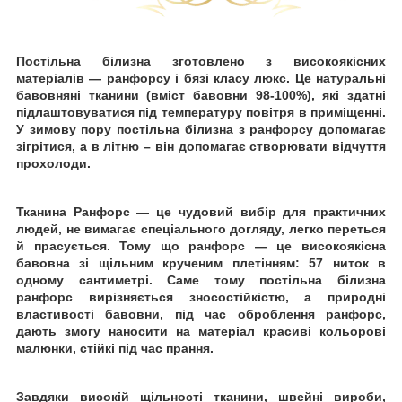
Постільна білизна зготовлено
з високоякісних
матеріалів — ранфорсу
і бязі класу люкс. Це натуральні
бавовняні тканини (вміст бавовни 98-100%), які здатні
підлаштовуватися під температуру повітря в приміщенні.
У зимову пору постільна білизна з ранфорсу допомагає
зігрітися, а в літню
–
він
допомагає створювати відчуття
прохолоди.
Тканина Ранфорс — це чудовий вибір для практичних
людей, не вимагає спеціального догляду, легко переться
й
прасується. Тому що ранфорс — це високоякісна
бавовна зі щільним крученим плетінням: 57 ниток в
одному сантиметрі. Саме тому постільна білизна
ранфорс вирізняється зносостійкістю, а природні
властивості бавовни, під час оброблення ранфорс,
дають змогу наносити на матеріал красиві кольорові
малюнки, стійкі
під час прання.
Завдяки високій щільності тканини, швейні вироби,