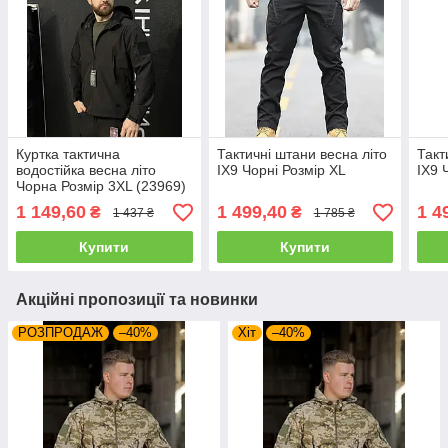
Куртка тактична
Тактичні штани весна літо
Такт
водостійка весна літо
IX9 Чорні Розмір XL
IX9 
Чорна Розмір 3XL (23969)
1 149,60
1 499,40
1 4
₴
₴
1 437 ₴
1 785 ₴
Купити
Купити
Акційні пропозиції та новинки
РОЗПРОДАЖ
–40%
Хіт
–40%