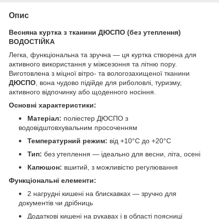
Опис
Весняна куртка з тканини ДЮСПО (без утеплення)
ВОДОСТІЙКА
Легка, функціональна та зручна — ця куртка створена для
активного використання у міжсезоння та літню пору.
Виготовлена з міцної вітро- та вологозахищеної тканини
ДЮСПО
, вона чудово підійде для риболовлі, туризму,
активного відпочинку або щоденного носіння.
Основні характеристики:
Матеріал:
поліестер ДЮСПО з
водовідштовхувальним просоченням
Температурний режим:
від +10°C до +20°C
Тип:
без утеплення — ідеально для весни, літа, осені
Капюшон:
вшитий, з можливістю регулювання
Функціональні елементи:
2 нагрудні кишені на блискавках — зручно для
документів чи дрібниць
Додаткові кишені на рукавах і в області поясниці