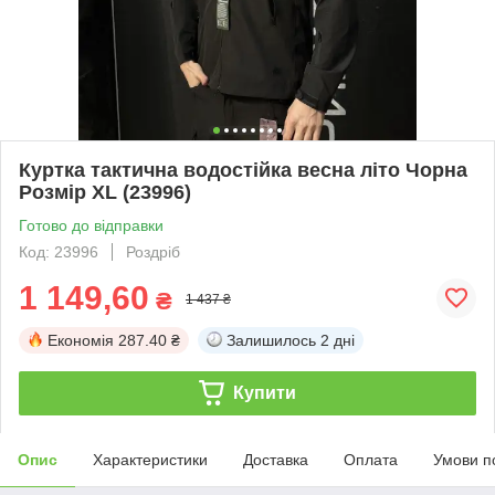
Куртка тактична водостійка весна літо Чорна
Розмір XL (23996)
Готово до відправки
Код: 23996
Роздріб
1 149,60
₴
1 437 ₴
Економія
287.40 ₴
Залишилось
2 дні
Купити
Опис
Характеристики
Доставка
Оплата
Умови п