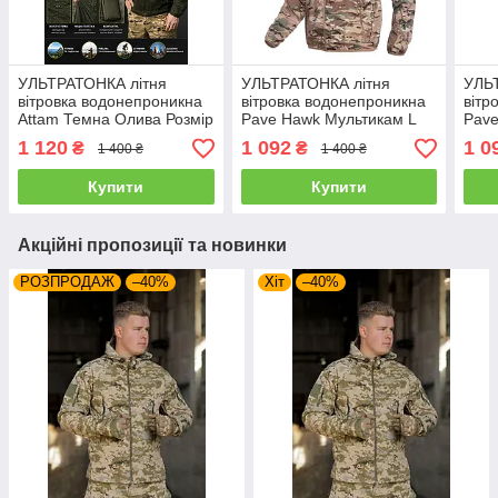
УЛЬТРАТОНКА літня
УЛЬТРАТОНКА літня
УЛЬ
вітровка водонепроникна
вітровка водонепроникна
вітр
Attam Темна Олива Розмір
Pave Hawk Мультикам L
Pav
2XL 52-54 (23964)
48-50
46-4
1 120
1 092
1 0
₴
₴
1 400 ₴
1 400 ₴
Купити
Купити
Акційні пропозиції та новинки
РОЗПРОДАЖ
–40%
Хіт
–40%