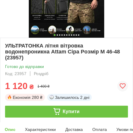
УЛЬТРАТОНКА літня вітровка
водонепроникна Attam Сіра Розмір M 46-48
(23957)
Готово до відправки
Код: 23957
Роздріб
1 120
₴
1 400 ₴
Економія
280 ₴
Залишилось
2 дні
Купити
Опис
Характеристики
Доставка
Оплата
Умови п