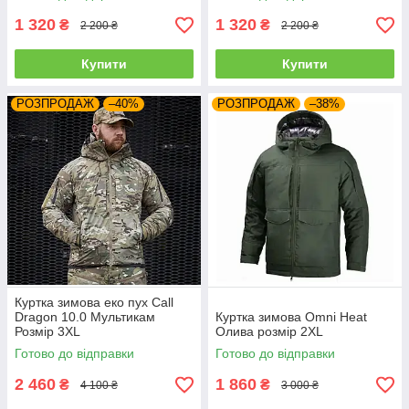
1 320
1 320
₴
₴
2 200 ₴
2 200 ₴
Купити
Купити
РОЗПРОДАЖ
–40%
РОЗПРОДАЖ
–38%
Куртка зимова еко пух Call
Dragon 10.0 Мультикам
Куртка зимова Omni Heat
Розмір 3XL
Олива розмір 2XL
Готово до відправки
Готово до відправки
2 460
1 860
₴
₴
4 100 ₴
3 000 ₴