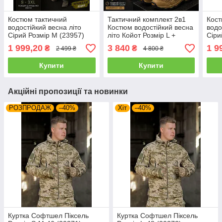
Костюм тактичний
Тактичний комплект 2в1
Кост
водостійкий весна літо
Костюм водостійкий весна
водо
Сірий Розмір M (23957)
літо Койот Розмір L +
Сіри
Кросівки на автошнурівці
1 999,20
3 840
1 9
₴
₴
2 499 ₴
4 800 ₴
Купити
Купити
Акційні пропозиції та новинки
РОЗПРОДАЖ
–40%
Хіт
–40%
Куртка Софтшел Піксель
Куртка Софтшел Піксель