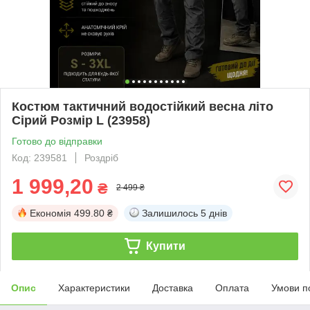
Костюм тактичний водостійкий весна літо
Сірий Розмір L (23958)
Готово до відправки
Код: 239581
Роздріб
1 999,20
₴
2 499 ₴
Економія
499.80 ₴
Залишилось
5 днів
Купити
Опис
Характеристики
Доставка
Оплата
Умови п