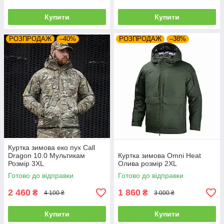
Купити
Купити
РОЗПРОДАЖ
–40%
РОЗПРОДАЖ
–38%
Куртка зимова еко пух Call
Dragon 10.0 Мультикам
Куртка зимова Omni Heat
Розмір 3XL
Олива розмір 2XL
Готово до відправки
Готово до відправки
2 460
1 860
₴
₴
4 100 ₴
3 000 ₴
Купити
Купити