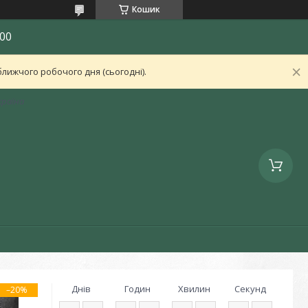
Кошик
00
лижчого робочого дня (сьогодні).
країна
Днів
Годин
Хвилин
Секунд
–20%