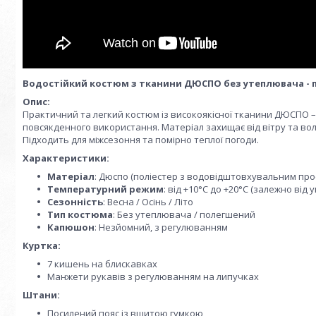
Водостійкий костюм з тканини ДЮСПО без утеплювача - по
Опис:
Практичний та легкий костюм із високоякісної тканини ДЮСПО –
повсякденного використання. Матеріал захищає від вітру та вол
Підходить для міжсезоння та помірно теплої погоди.
Характеристики:
Матеріал
: Дюспо (поліестер з водовідштовхувальним пр
Температурний режим
: від +10°C до +20°C (залежно від
Сезонність
: Весна / Осінь / Літо
Тип костюма
: Без утеплювача / полегшений
Капюшон
: Незйомний, з регулюванням
Куртка:
7 кишень на блискавках
Манжети рукавів з регулюванням на липучках
Штани:
Посилений пояс із вшитою гумкою