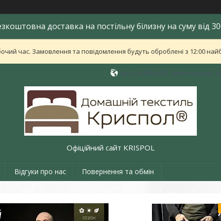
езкоштовна доставка на постільну білизну на суму від 30
бочий час. Замовлення та повідомлення будуть оброблені з 12:00 найб
вул. Свободи 48, Хмельницький, У
Офіційний сайт KRISPOL
Відгуки про нас
Повернення та обмін