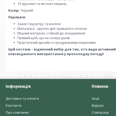
10 зручних та містких кишень
Колір:
Чорний
Переваги:
Захист від вітру та вологи
Мала вага - зручно для тривалого носіння
Міцний матеріал, стійкий до зношування
Прямий крій, що не сковує рухів
Практичний дизайн із продуманими кишенями
Цей костюм – відмінний вибір для тих, хто веде активний 
повсякденного використання у прохолодну погоду!
Інформація
Новини
Доставка та оплата
Акції
Контакти
Відгуки
Про компанію
Співпраця