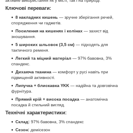
активне використання як у місті, так і на природі.
Ключові переваги:
8 накладних кишень
— зручне зберігання речей,
спорядження чи гаджетів.
Посилення на кишенях і колінах
— захист від
зношування.
5 широких шльовок (3,5 см)
— підходять для
тактичного ременя.
Легкий та міцний матеріал
— 97% бавовна, 3%
спандекс.
Дихаюча тканина
— комфорт у русі навіть при
підвищеній активності.
Липучка + блискавка YKK
— надійна та довговічна
фурнітура.
Прямий крій + висока посадка
— анатомічна
посадка й стильний вигляд.
Технічні характеристики:
Склад:
97% бавовна, 3% спандекс
Сезон:
демісезон