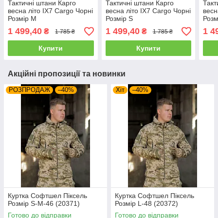
Тактичні штани Карго
Тактичні штани Карго
Такт
весна літо IX7 Cargo Чорні
весна літо IX7 Cargo Чорні
весн
Розмір M
Розмір S
Розм
1 499,40
1 499,40
1 4
₴
₴
1 785 ₴
1 785 ₴
Купити
Купити
Акційні пропозиції та новинки
РОЗПРОДАЖ
–40%
Хіт
–40%
Куртка Софтшел Піксель
Куртка Софтшел Піксель
Розмір S-M-46 (20371)
Розмір L-48 (20372)
Готово до відправки
Готово до відправки