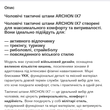
Опис
Чоловічі тактичні штани ARCHON IX7
Чоловічі тактичні штани
ARCHON IX7
створені
для максимального комфорту та витривалості.
Вони ідеально підійдуть для:
— активного відпочинку
— трекінгу, туризму
— риболовлі, страйкболу
— повсякденного міського стилю
Модель має сучасний
військовий дизайн
, оснащена
великою кількістю кишень
, посиленими зонами й
адаптована під інтенсивні фізичні навантаження. Міцні
блискавки
YKK
, функціональні деталі та якісний матеріал
гарантують довгий термін служби. Ідеальний вибір для тих,
хто хоче поєднати комфорт, стиль і практичність в одній речі.
Тактичні штани ARCHON IX7 — це ідеальний вибір для
чоловіків, які цінують
універсальність, комфорт і
надійність
. Вони поєднують у собі
мілітарі стиль
,
продуманий функціонал та міцні матеріали, що витримують