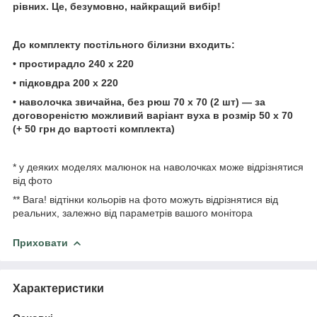
рівних. Це, безумовно, найкращий вибір!
До комплекту постільного
білизни
входить:
• простирадло
24
0 х 220
• підковдра 200 х 220
• наволочка звичайна, без рюш 70 х 70 (2 шт) — за
договореністю можливий варіант вуха в розмір 50 х
70
(+ 50 грн до вартості
комплекта)
* у деяких моделях малюнок на наволочках може відрізнятися
від фото
** Вага! відтінки кольорів на фото можуть відрізнятися від
реальних, залежно від параметрів вашого монітора
Приховати
Характеристики