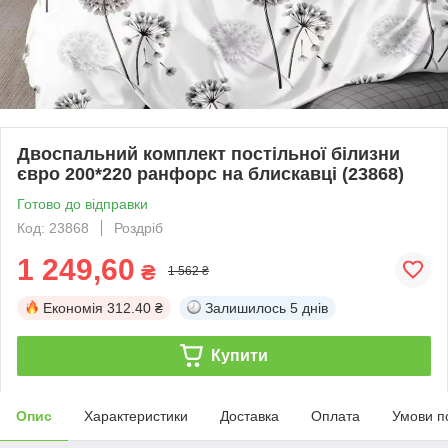
Двоспальний комплект постільної білизни
євро 200*220 ранфорс на блискавці (23868)
Готово до відправки
Код: 23868
Роздріб
1 249,60
₴
1 562 ₴
Економія
312.40 ₴
Залишилось
5 днів
Купити
Опис
Характеристики
Доставка
Оплата
Умови п