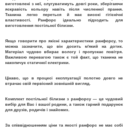
виготовлені з неї, слугуватимуть довгі роки, зберігаючи
яскравість кольору навіть після численної
прання.
Тканина легко переться й має високі гігієнічні
властивості. Ранфорс ідеально підходить для
виготовлення постільної білизни.
Якщо говорити про якісні характеристики ранфорсу, то
можна зазначити, що він досить м'який на дотик.
Матеріал чудово вбирає вологу і пропускає повітря.
Важливою перевагою також є той факт, що тканина не
накопичує статичної електрики.
Цікаво, що в процесі експлуатації полотно довго не
втрачає свій первісний зовнішній вигляд.
Комплект постільної білизни з ранфорсу
— це чудовий
вибір для Вас і вашої родини, а також гарний подарунок
для друзів, родичів і знайомих.
За співвідношенням ціни та якості ранфорс не має собі