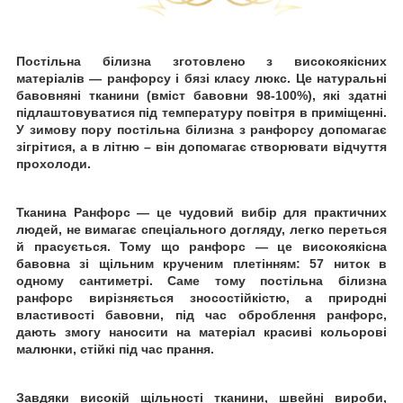
Постільна білизна зготовлено
з високоякісних
матеріалів — ранфорсу
і бязі класу люкс. Це натуральні
бавовняні тканини (вміст бавовни 98-100%), які здатні
підлаштовуватися під температуру повітря в приміщенні.
У зимову пору постільна білизна з ранфорсу допомагає
зігрітися, а в літню
–
він
допомагає створювати відчуття
прохолоди.
Тканина Ранфорс — це чудовий вибір для практичних
людей, не вимагає спеціального догляду, легко переться
й
прасується. Тому що ранфорс — це високоякісна
бавовна зі щільним крученим плетінням: 57 ниток в
одному сантиметрі. Саме тому постільна білизна
ранфорс вирізняється зносостійкістю, а природні
властивості бавовни, під час оброблення ранфорс,
дають змогу наносити на матеріал красиві кольорові
малюнки, стійкі
під час прання.
Завдяки високій щільності тканини, швейні вироби,