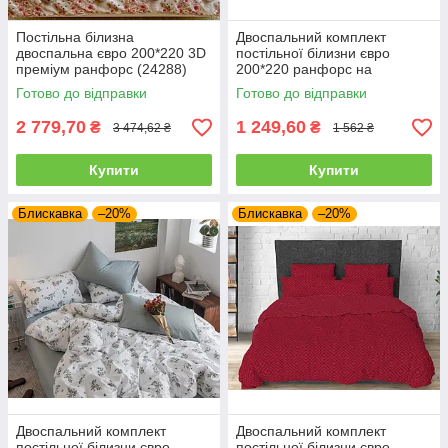
Постільна білизна
Двоспальний комплект
двоспальна євро 200*220 3D
постільної білизни євро
преміум ранфорс (24288)
200*220 ранфорс на
блискавці (24192)
Готово до відправки
Готово до відправки
2 779,70
1 249,60
₴
₴
3 474,62 ₴
1 562 ₴
Купити
Купити
Блискавка
–20%
Блискавка
–20%
Двоспальний комплект
Двоспальний комплект
постільної білизни євро
постільної білизни євро