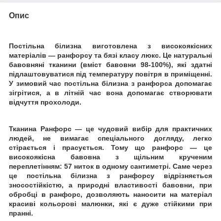
Опис
Постільна білизна виготовлена з високоякісних
матеріалів ― ранфорсу та бязі класу люкс. Це натуральні
бавовняні тканини (вміст бавовни 98-100%), які здатні
підлаштовуватися під температуру повітря в приміщенні.
У зимовий час постільна білизна з ранфорса допомагає
зігрітися, а в літній час вона допомагає створювати
відчуття прохолоди.
Тканина Ранфорс ― це чудовий вибір для практичних
людей, не вимагає спеціального догляду, легко
стірається і прасується. Тому що ранфорс ― це
високоякісна бавовна з щільним крученим
переплетінням: 57 ниток в одному сантиметрі.
Саме через
це постільна білизна з ранфорсу відрізняється
зносостійкістю, а природні властивості бавовни, при
обробці в ранфорс, дозволяють наносити на матеріал
красиві кольорові малюнки, які є дуже стійкими при
пранні.