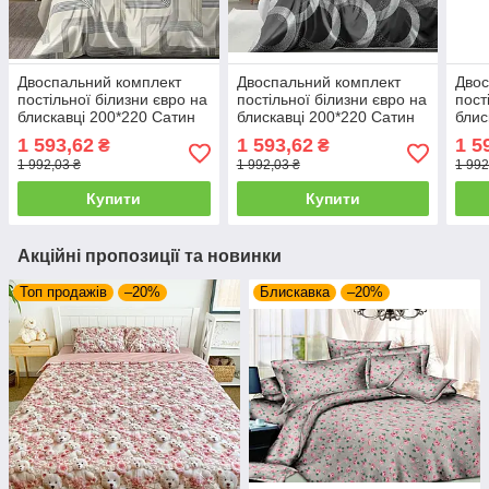
Двоспальний комплект
Двоспальний комплект
Двос
постільної білизни євро на
постільної білизни євро на
пост
блискавці 200*220 Сатин
блискавці 200*220 Сатин
блис
Люкс 24889
Люкс 24890
Люк
1 593,62
1 593,62
1 5
₴
₴
1 992,03 ₴
1 992,03 ₴
1 992
Купити
Купити
Акційні пропозиції та новинки
Топ продажів
–20%
Блискавка
–20%