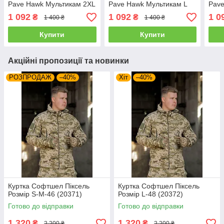
Pave Hawk Мультикам 2XL
Pave Hawk Мультикам L
Pav
52-54
48-50
46-4
1 092
1 092
1 0
₴
₴
1 400 ₴
1 400 ₴
Купити
Купити
Акційні пропозиції та новинки
РОЗПРОДАЖ
–40%
Хіт
–40%
Куртка Софтшел Піксель
Куртка Софтшел Піксель
Розмір S-M-46 (20371)
Розмір L-48 (20372)
Готово до відправки
Готово до відправки
1 320
1 320
₴
₴
2 200 ₴
2 200 ₴