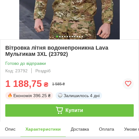
Вітровка літня водонепроникна Lava
Мультикам 3XL (23792)
Готово до відправки
Код: 23792
Роздріб
1 188,75
₴
1 585 ₴
Економія
396.25 ₴
Залишилось
4 дні
Купити
Опис
Характеристики
Доставка
Оплата
Умови 