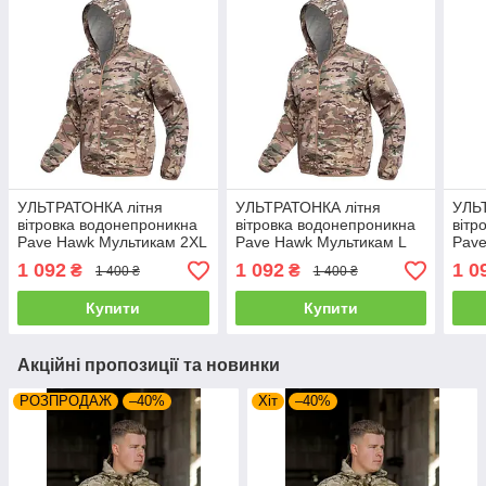
УЛЬТРАТОНКА літня
УЛЬТРАТОНКА літня
УЛЬ
вітровка водонепроникна
вітровка водонепроникна
вітр
Pave Hawk Мультикам 2XL
Pave Hawk Мультикам L
Pav
52-54
48-50
46-4
1 092
1 092
1 0
₴
₴
1 400 ₴
1 400 ₴
Купити
Купити
Акційні пропозиції та новинки
РОЗПРОДАЖ
–40%
Хіт
–40%