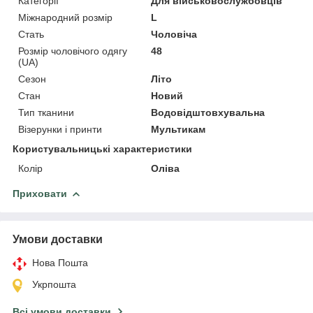
Категорії
Для військовослужбовців
Міжнародний розмір
L
Стать
Чоловіча
Розмір чоловічого одягу
48
(UA)
Сезон
Літо
Стан
Новий
Тип тканини
Водовідштовхувальна
Візерунки і принти
Мультикам
Користувальницькі характеристики
Колір
Оліва
Приховати
Умови доставки
Нова Пошта
Укрпошта
Всі умови доставки