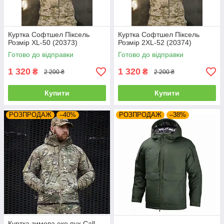
Куртка Софтшел Піксель
Куртка Софтшел Піксель
Розмір XL-50 (20373)
Розмір 2XL-52 (20374)
Готово до відправки
Готово до відправки
1 320
1 320
₴
₴
2 200 ₴
2 200 ₴
Купити
Купити
РОЗПРОДАЖ
–40%
РОЗПРОДАЖ
–38%
Куртка зимова еко пух Call