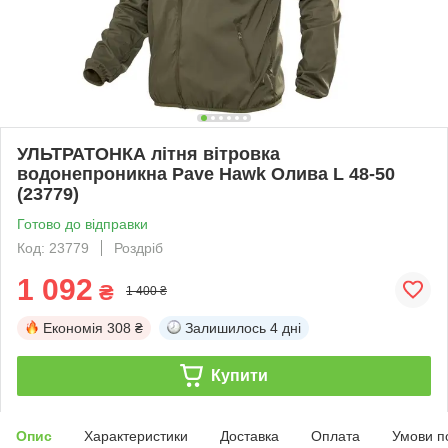
УЛЬТРАТОНКА літня вітровка
водонепроникна Pave Hawk Олива L 48-50
(23779)
Готово до відправки
Код: 23779
Роздріб
1 092
₴
1 400 ₴
Економія
308 ₴
Залишилось
4 дні
Купити
Опис
Характеристики
Доставка
Оплата
Умови п