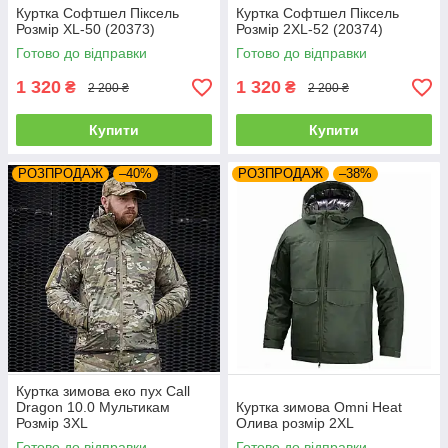
Куртка Софтшел Піксель
Куртка Софтшел Піксель
Розмір XL-50 (20373)
Розмір 2XL-52 (20374)
Готово до відправки
Готово до відправки
1 320
1 320
₴
₴
2 200 ₴
2 200 ₴
Купити
Купити
РОЗПРОДАЖ
–40%
РОЗПРОДАЖ
–38%
Куртка зимова еко пух Call
Dragon 10.0 Мультикам
Куртка зимова Omni Heat
Розмір 3XL
Олива розмір 2XL
Готово до відправки
Готово до відправки