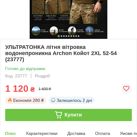
УЛЬТРАТОНКА літня вітровка
водонепроникна Archon Койот 2XL 52-54
(23777)
Готово до відправки
Код: 23777
Роздріб
1 120
₴
1 400 ₴
Економія
280 ₴
Залишилось
2 дні
Купити
Опис
Характеристики
Доставка
Оплата
Умови п