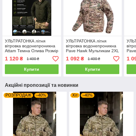
УЛЬТРАТОНКА літня
УЛЬТРАТОНКА літня
УЛЬ
вітровка водонепроникна
вітровка водонепроникна
вітр
Attam Темна Олива Розмір
Pave Hawk Мультикам 2XL
Pave
2XL 52-54 (23964)
52-54
50-5
1 120
1 092
1 0
₴
₴
1 400 ₴
1 400 ₴
Купити
Купити
Акційні пропозиції та новинки
РОЗПРОДАЖ
–40%
Хіт
–40%