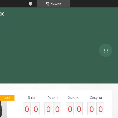
Кошик
00
країна
Днів
Годин
Хвилин
Секунд
–30%
0
0
0
0
0
0
0
0