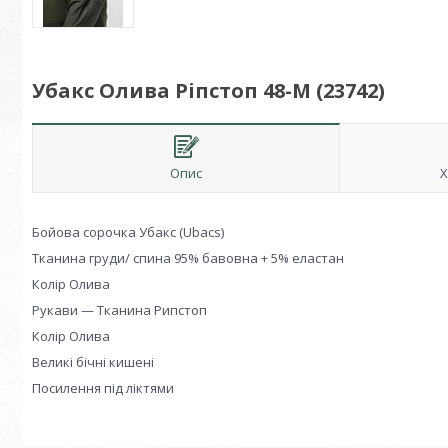
Убакс Олива Ріпстоп 48-M (23742)
Опис
Х
Бойова сорочка Убакс (Ubacs)
Тканина груди/ спина 95% бавовна + 5% еластан
Колір Олива
Рукави — Тканина Рипстоп
Колір Олива
Великі бічні кишені
Посилення під ліктями