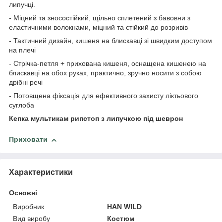
липучці.
- Міцний та зносостійкий, щільно сплетений з бавовни з
еластичними волокнами, міцний та стійкий до розривів
- Тактичний дизайн, кишеня на блискавці зі швидким доступом
на плечі
- Стрічка-петля + прихована кишеня, оснащена кишенею на
блискавці на обох руках, практично, зручно носити з собою
дрібні речі
- Потовщена фіксація для ефективного захисту ліктьового
суглоба
Кепка мультикам рипстоп з липучкою під шеврон
Приховати
Характеристики
Основні
Виробник
HAN WILD
Вид виробу
Костюм