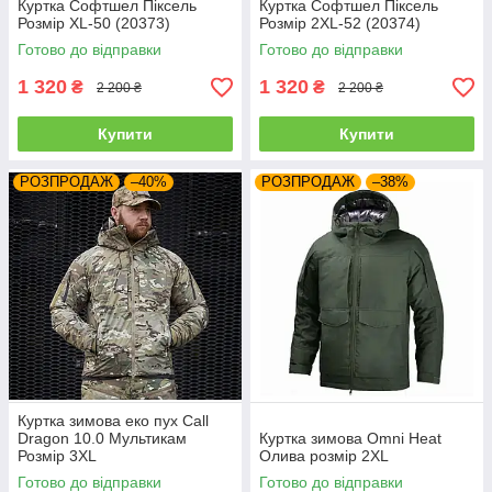
Куртка Софтшел Піксель
Куртка Софтшел Піксель
Розмір XL-50 (20373)
Розмір 2XL-52 (20374)
Готово до відправки
Готово до відправки
1 320
1 320
₴
₴
2 200 ₴
2 200 ₴
Купити
Купити
РОЗПРОДАЖ
–40%
РОЗПРОДАЖ
–38%
Куртка зимова еко пух Call
Dragon 10.0 Мультикам
Куртка зимова Omni Heat
Розмір 3XL
Олива розмір 2XL
Готово до відправки
Готово до відправки