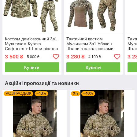
Костюм демісезонний 3в1
Тактичний костюм
Такт
Мультикам Куртка
Мультикам 3в1 Убакс +
Муль
Софтшел + Штани ріпстоп
Штани з наколінниками
Штан
з наколінниками + Убакс S
G3 + кепка Розмір S
G3 +
3 500
3 280
3 2
₴
₴
5 000 ₴
4 100 ₴
(23391)
Купити
Купити
Акційні пропозиції та новинки
РОЗПРОДАЖ
–40%
Хіт
–40%