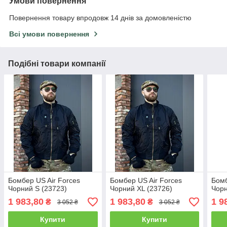
Умови повернення
Повернення товару впродовж 14 днів за домовленістю
Всі умови повернення
Подібні товари компанії
Бомбер US Air Forces
Бомбер US Air Forces
Бомб
Чорний S (23723)
Чорний XL (23726)
Чорн
1 983,80
1 983,80
1 9
₴
₴
3 052 ₴
3 052 ₴
Купити
Купити