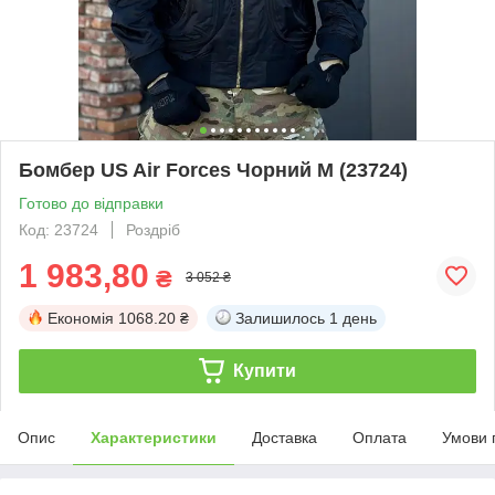
Бомбер US Air Forces Чорний M (23724)
Готово до відправки
Код: 23724
Роздріб
1 983,80
₴
3 052 ₴
Економія
1068.20 ₴
Залишилось
1 день
Купити
Опис
Характеристики
Доставка
Оплата
Умови 