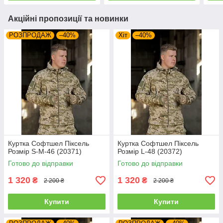
Акційні пропозиції та новинки
РОЗПРОДАЖ
–40%
Хіт
–40%
Куртка Софтшел Піксель
Куртка Софтшел Піксель
Розмір S-M-46 (20371)
Розмір L-48 (20372)
Готово до відправки
Готово до відправки
1 320
1 320
₴
₴
2 200 ₴
2 200 ₴
Купити
Купити