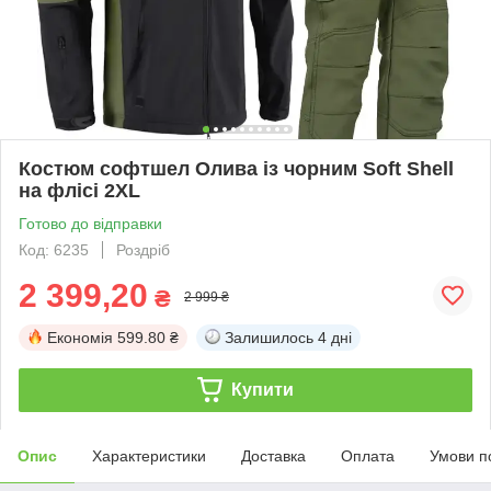
Костюм софтшел Олива із чорним Soft Shell
на флісі 2XL
Готово до відправки
Код: 6235
Роздріб
2 399,20
₴
2 999 ₴
Економія
599.80 ₴
Залишилось
4 дні
Купити
Опис
Характеристики
Доставка
Оплата
Умови п