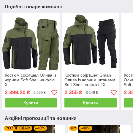
Подібні товари компанії
Костюм софтшел Олива із
Костюм софтшел Gman
Кос
чорним Soft Shell на флісі
Олива із чорним штанами
Олив
XL
Soft Shell на флісі 2XL
Soft
2 399,20
2 355
2 3
₴
₴
2 999 ₴
3 140 ₴
Купити
Купити
Акційні пропозиції та новинки
РОЗПРОДАЖ
–40%
Хіт
–40%