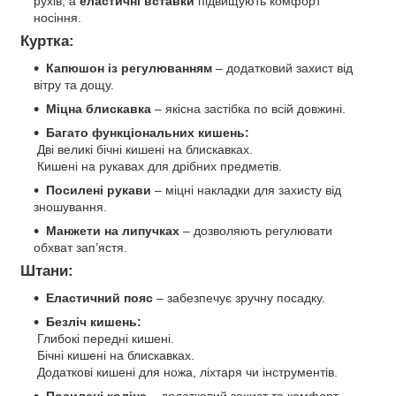
рухів, а
еластичні вставки
підвищують комфорт
носіння.
Куртка:
Капюшон із регулюванням
– додатковий захист від
вітру та дощу.
Міцна блискавка
– якісна застібка по всій довжині.
Багато функціональних кишень:
Дві великі бічні кишені на блискавках.
Кишені на рукавах для дрібних предметів.
Посилені рукави
– міцні накладки для захисту від
зношування.
Манжети на липучках
– дозволяють регулювати
обхват зап’ястя.
Штани:
Еластичний пояс
– забезпечує зручну посадку.
Безліч кишень:
Глибокі передні кишені.
Бічні кишені на блискавках.
Додаткові кишені для ножа, ліхтаря чи інструментів.
Посилені коліна
– додатковий захист та комфорт