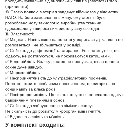
походить буквально від англійських слів rip (рватися) і stop
(припиняти).
🪖 Своєю появою матеріал завдячує військовому відомству
НАТО. На його замовлення в минулому столітті було
розроблено нову технологію виробництва тканини,
вдосконалену і широко використовувану сьогодні.
🧵 Властивості:
✅ Міцність. Навіть якщо на полотні утворилася дірка, вона не
розповзеться і не збільшиться у розмірі.
✅ Стійкість до деформації та стирання. Речі не мнуться, не
сідають, не розтягуються, не покриваються катишками.
✅ Водостійкість. Вологу ріпстоп не пропускає, після прання
сохне дуже швидко.
✅ Морозостійкість.
✅ Несприйнятливість до ультрафіолетових променів.
Полотно, вкрите особливим просоченням, не вигорить на
сонці навіть за кілька років.
✅ Повітропроникність. Ця якість стосується переважно одягу з
бавовняним плетінням в основі.
✅ Стійкість до забруднення та хімічних сполук.
Не схильність до розвитку мікроорганізмів і гниття.
✅ Відносна легкість та м'якість.
У комплект входить: