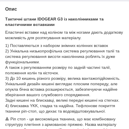
Опис
Тактичні штани IDOGEAR G3 із наколінниками та
еластичними вставками
Еластичні вставки над коліном та між ногами дають додаткову
можливість для розтягування матеріалу.
1) Поставляються з набором знімних колінних вставок
2) Унікальна низькопрофільна система регулювання талії та
система регулювання висоти наколінника роблять їх дуже
функціональними.
А також з регулюванням розміру по задній частині талії,
положення колін та кісточок.
3) До 10 кишень різного розміру, велика вантажопідйомність.
Унікальний дизайн кишені виглядає плоским попереду, але
опукла бічна вставка розширюється, забезпечуючи надійне
зберігання вашого службового спорядження.
Задні кишені на блискавці, великі передні кишені на стегнах.
4) блискавка YKK, гладка та надійна. Тефлонове покриття
тканини ріп-стоп, що дихає та водовідштовхувальної.
🔺 Ріп стоп - це високоміцна тканина, що має комбіновану
структуру плетіння з армованою пряжею. Назва матеріалу