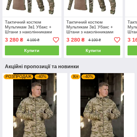
Тактичний костюм
Тактичний костюм
Такт
Мультикам 3в1 Убакс +
Мультикам 3в1 Убакс +
Муль
Штани з наколінниками
Штани з наколінниками
Штан
G3 + кепка Розмір S
G3 + кепка Розмір M
G3 +
3 280
3 280
3 1
₴
₴
4 100 ₴
4 100 ₴
Купити
Купити
Акційні пропозиції та новинки
РОЗПРОДАЖ
–40%
Хіт
–40%