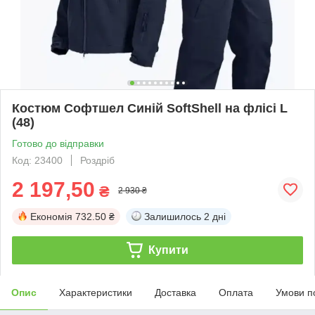
Костюм Софтшел Синій SoftShell на флісі L
(48)
Готово до відправки
Код: 23400
Роздріб
2 197,50
₴
2 930 ₴
Економія
732.50 ₴
Залишилось
2 дні
Купити
Опис
Характеристики
Доставка
Оплата
Умови п