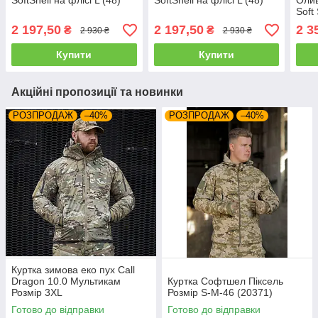
SoftShell на флісі L (48)
SoftShell на флісі L (48)
Олив
Soft 
2 197,50
2 197,50
2 3
₴
₴
2 930 ₴
2 930 ₴
Купити
Купити
Акційні пропозиції та новинки
РОЗПРОДАЖ
–40%
РОЗПРОДАЖ
–40%
Куртка зимова еко пух Call
Dragon 10.0 Мультикам
Куртка Софтшел Піксель
Розмір 3XL
Розмір S-M-46 (20371)
Готово до відправки
Готово до відправки