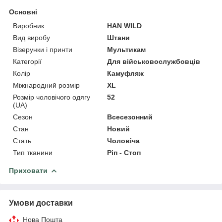
Основні
Виробник
HAN WILD
Вид виробу
Штани
Візерунки і принти
Мультикам
Категорії
Для військовослужбовців
Колір
Камуфляж
Міжнародний розмір
XL
Розмір чоловічого одягу
52
(UA)
Сезон
Всесезонний
Стан
Новий
Стать
Чоловіча
Тип тканини
Ріп - Стоп
Приховати
Умови доставки
Нова Пошта