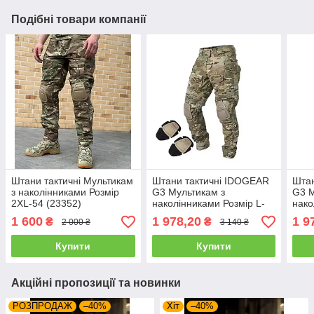
Подібні товари компанії
Штани тактичні Мультикам
Штани тактичні IDOGEAR
Штан
з наколінниками Розмір
G3 Мультикам з
G3 М
2XL-54 (23352)
наколінниками Розмір L-
нако
50
46
1 600
1 978,20
1 9
₴
₴
2 000 ₴
3 140 ₴
Купити
Купити
Акційні пропозиції та новинки
РОЗПРОДАЖ
–40%
Хіт
–40%