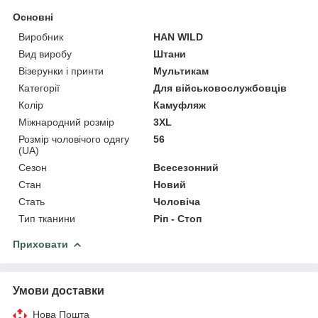
Основні
Виробник
HAN WILD
Вид виробу
Штани
Візерунки і принти
Мультикам
Категорії
Для військовослужбовців
Колір
Камуфляж
Міжнародний розмір
3XL
Розмір чоловічого одягу
56
(UA)
Сезон
Всесезонний
Стан
Новий
Стать
Чоловіча
Тип тканини
Ріп - Стоп
Приховати
Умови доставки
Нова Пошта