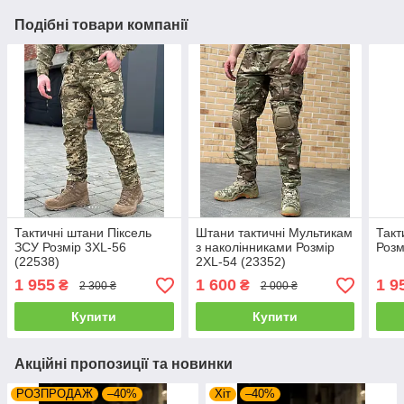
Подібні товари компанії
Тактичні штани Піксель
Штани тактичні Мультикам
Такт
ЗСУ Розмір 3XL-56
з наколінниками Розмір
Розм
(22538)
2XL-54 (23352)
1 955
1 600
1 9
₴
₴
2 300 ₴
2 000 ₴
Купити
Купити
Акційні пропозиції та новинки
РОЗПРОДАЖ
–40%
Хіт
–40%