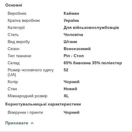
Основні
Виробник
Кайман
Країна виробник
Україна
Категорії
Для військовослужбовців
Стать
Чоловіча
Вид виробу
Штани
Сезон
Всесезонний
Тип тканини
Ріп - Стоп
Склад
65% бавовна 35% поліестер
Розмір чоловічого одягу
52
(UA)
Колір
Чорний
Стан
Новий
Міжнародний розмір
XL
Користувальницькі характеристики
Візерунки і принти
Чорний
Приховати