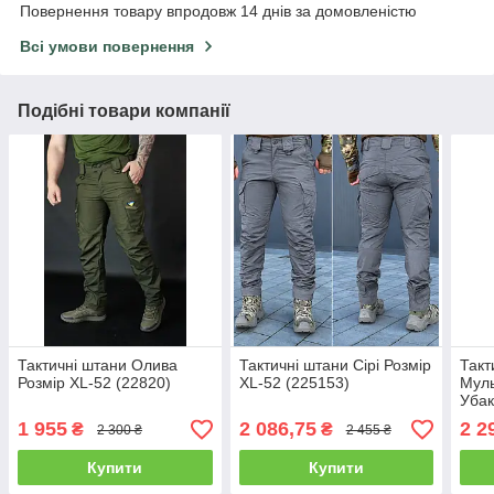
Повернення товару впродовж 14 днів за домовленістю
Всі умови повернення
Подібні товари компанії
Тактичні штани Олива
Тактичні штани Сірі Розмір
Такт
Розмір XL-52 (22820)
XL-52 (225153)
Муль
Убак
(247
1 955
2 086,75
2 2
₴
₴
2 300 ₴
2 455 ₴
Купити
Купити