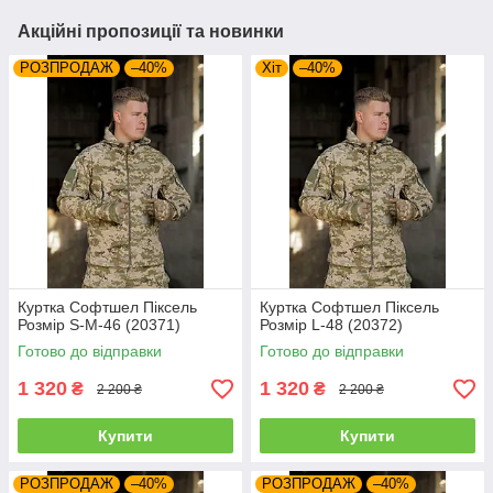
Акційні пропозиції та новинки
РОЗПРОДАЖ
–40%
Хіт
–40%
Куртка Софтшел Піксель
Куртка Софтшел Піксель
Розмір S-M-46 (20371)
Розмір L-48 (20372)
Готово до відправки
Готово до відправки
1 320
1 320
₴
₴
2 200 ₴
2 200 ₴
Купити
Купити
РОЗПРОДАЖ
–40%
РОЗПРОДАЖ
–40%