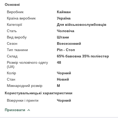
Основні
Виробник
Кайман
Країна виробник
Україна
Категорії
Для військовослужбовців
Стать
Чоловіча
Вид виробу
Штани
Сезон
Всесезонний
Тип тканини
Ріп - Стоп
Склад
65% бавовна 35% поліестер
Розмір чоловічого одягу
48
(UA)
Колір
Чорний
Стан
Новий
Міжнародний розмір
M
Користувальницькі характеристики
Візерунки і принти
Чорний
Приховати