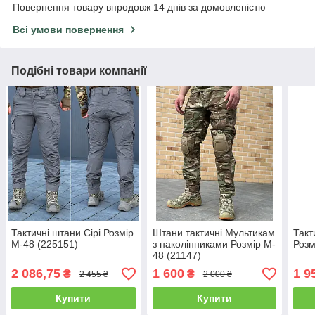
Повернення товару впродовж 14 днів за домовленістю
Всі умови повернення
Подібні товари компанії
Тактичні штани Сірі Розмір
Штани тактичні Мультикам
Такт
M-48 (225151)
з наколінниками Розмір M-
Розм
48 (21147)
2 086,75
1 600
1 9
₴
₴
2 455 ₴
2 000 ₴
Купити
Купити