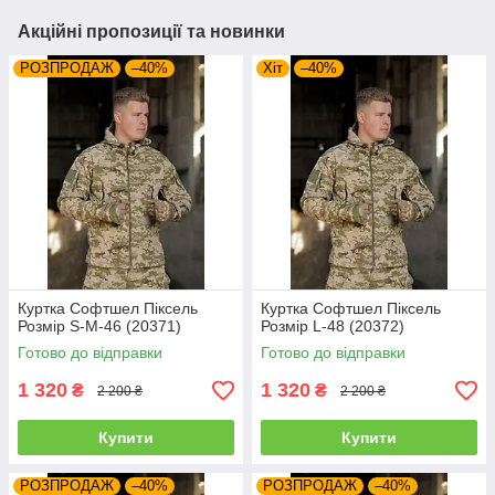
Акційні пропозиції та новинки
РОЗПРОДАЖ
–40%
Хіт
–40%
Куртка Софтшел Піксель
Куртка Софтшел Піксель
Розмір S-M-46 (20371)
Розмір L-48 (20372)
Готово до відправки
Готово до відправки
1 320
1 320
₴
₴
2 200 ₴
2 200 ₴
Купити
Купити
РОЗПРОДАЖ
–40%
РОЗПРОДАЖ
–40%